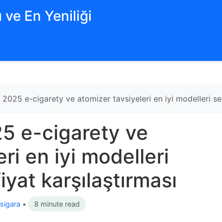
 ve En Yeniliği
025 e-cigarety ve atomizer tavsiyeleri en iyi modelleri se
5 e-cigarety ve
ri en iyi modelleri
yat karşılaştırması
 sigara
•
8 minute read