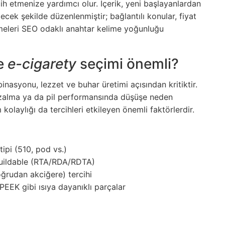
ih etmenize yardımcı olur. İçerik, yeni başlayanlardan
cek şekilde düzenlenmiştir; bağlantılı konular, fiyat
meleri SEO odaklı anahtar kelime yoğunluğu
e
e-cigarety
seçimi önemli?
nasyonu, lezzet ve buhar üretimi açısından kritiktir.
azalma ya da pil performansında düşüşe neden
m kolaylığı da tercihleri etkileyen önemli faktörlerdir.
ipi (510, pod vs.)
buildable (RTA/RDA/RDTA)
ğrudan akciğere) tercihi
EEK gibi ısıya dayanıklı parçalar