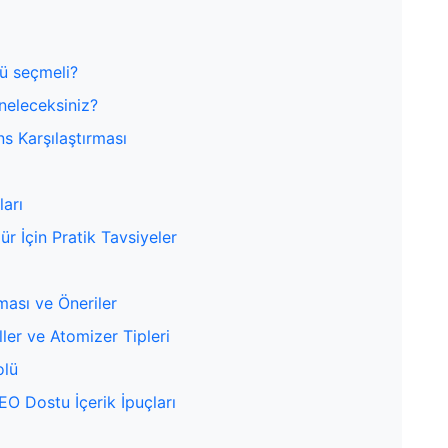
mü seçmeli?
neleceksiniz?
s Karşılaştırması
arı
r İçin Pratik Tavsiyeler
ması ve Öneriler
er ve Atomizer Tipleri
olü
EO Dostu İçerik İpuçları