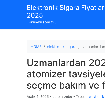
Elektronik Sigara Fiyatları
2025
Eskisehirapart26
HOME
elektronik sigara
Uzmanlardan 2
Uzmanlardan 202
atomizer tavsiyele
seçme bakım ve fi
Aralık 4, 2025
•
uthor：znbo • Types：
elektronik