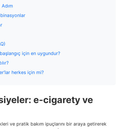
m Adım
mbinasyonlar
ar
AQ)
 başlangıç için en uygundur?
ılır?
r’lar herkes için mi?
iyeler: e-cigarety ve
ikleri ve pratik bakım ipuçlarını bir araya getirerek