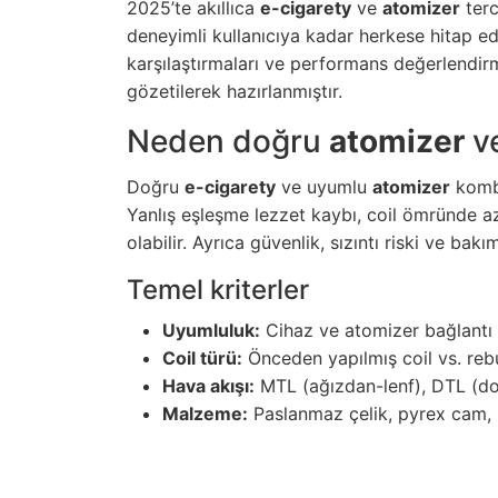
2025’te akıllıca
e-cigarety
ve
atomizer
terc
deneyimli kullanıcıya kadar herkese hitap ede
karşılaştırmaları ve performans değerlendir
gözetilerek hazırlanmıştır.
Neden doğru
atomizer
v
Doğru
e-cigarety
ve uyumlu
atomizer
kombi
Yanlış eşleşme lezzet kaybı, coil ömründe 
olabilir. Ayrıca güvenlik, sızıntı riski ve bakı
Temel kriterler
Uyumluluk:
Cihaz ve atomizer bağlantı t
Coil türü:
Önceden yapılmış coil vs. re
Hava akışı:
MTL (ağızdan-lenf), DTL (do
Malzeme:
Paslanmaz çelik, pyrex cam, P