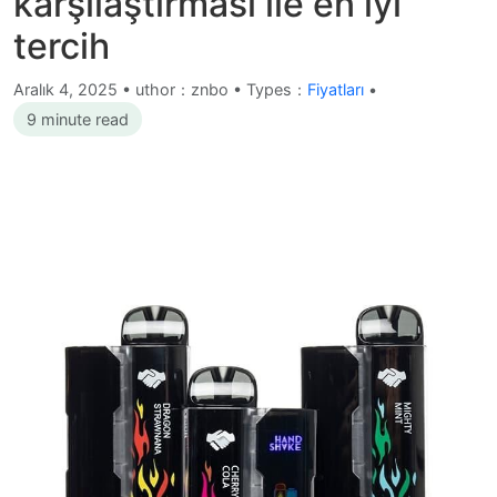
karşılaştırması ile en iyi
tercih
Aralık 4, 2025
•
uthor：znbo • Types：
Fiyatları
•
9 minute read