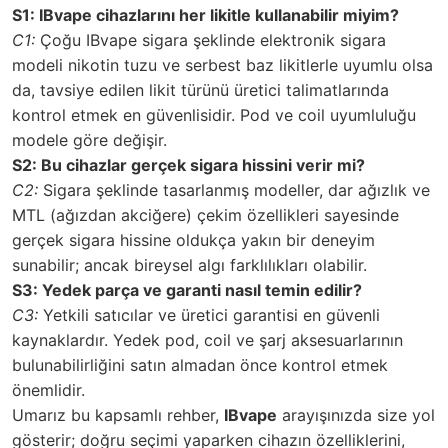
S1: IBvape cihazlarını her likitle kullanabilir miyim?
C1:
Çoğu IBvape sigara şeklinde elektronik sigara
modeli nikotin tuzu ve serbest baz likitlerle uyumlu olsa
da, tavsiye edilen likit türünü üretici talimatlarında
kontrol etmek en güvenlisidir. Pod ve coil uyumluluğu
modele göre değişir.
S2: Bu cihazlar gerçek sigara hissini verir mi?
C2:
Sigara şeklinde tasarlanmış modeller, dar ağızlık ve
MTL (ağızdan akciğere) çekim özellikleri sayesinde
gerçek sigara hissine oldukça yakın bir deneyim
sunabilir; ancak bireysel algı farklılıkları olabilir.
S3: Yedek parça ve garanti nasıl temin edilir?
C3:
Yetkili satıcılar ve üretici garantisi en güvenli
kaynaklardır. Yedek pod, coil ve şarj aksesuarlarının
bulunabilirliğini satın almadan önce kontrol etmek
önemlidir.
Umarız bu kapsamlı rehber,
IBvape
arayışınızda size yol
gösterir; doğru seçimi yaparken cihazın özelliklerini,