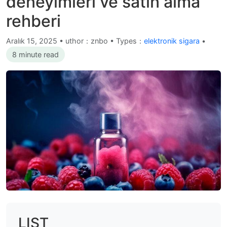
deneyimleri ve satın alma
rehberi
Aralık 15, 2025
•
uthor：znbo • Types：
elektronik sigara
•
8 minute read
LIST