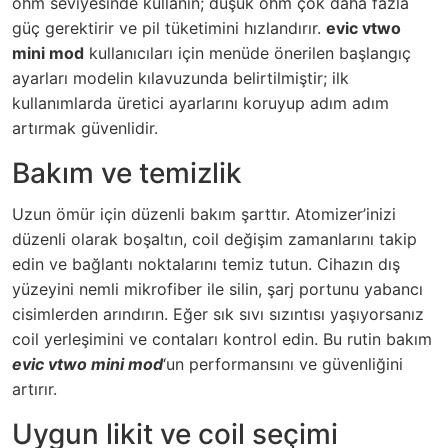
ohm seviyesinde kullanın; düşük ohm çok daha fazla
güç gerektirir ve pil tüketimini hızlandırır.
evic vtwo
mini mod
kullanıcıları için menüde önerilen başlangıç
ayarları modelin kılavuzunda belirtilmiştir; ilk
kullanımlarda üretici ayarlarını koruyup adım adım
artırmak güvenlidir.
Bakım ve temizlik
Uzun ömür için düzenli bakım şarttır. Atomizer’inizi
düzenli olarak boşaltın, coil değişim zamanlarını takip
edin ve bağlantı noktalarını temiz tutun. Cihazın dış
yüzeyini nemli mikrofiber ile silin, şarj portunu yabancı
cisimlerden arındırın. Eğer sık sıvı sızıntısı yaşıyorsanız
coil yerleşimini ve contaları kontrol edin. Bu rutin bakım
evic vtwo mini mod
‘un performansını ve güvenliğini
artırır.
Uygun likit ve coil seçimi