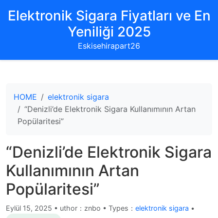
Elektronik Sigara Fiyatları ve En
Yeniliği 2025
Eskisehirapart26
HOME
elektronik sigara
“Denizli’de Elektronik Sigara Kullanımının Artan
Popülaritesi”
“Denizli’de Elektronik Sigara
Kullanımının Artan
Popülaritesi”
Eylül 15, 2025
•
uthor：znbo • Types：
elektronik sigara
•