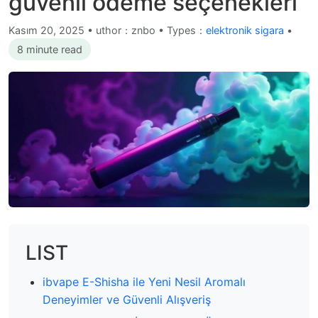
güvenli ödeme seçenekleri
Kasım 20, 2025
•
uthor：znbo • Types：
elektronik sigara
•
8 minute read
LIST
ibvape E-Shisha ile Yeni Nesil Aromalı
Deneyimler ve Güvenli Alışveriş