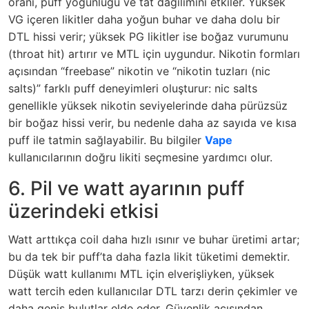
oranı, puff yoğunluğu ve tat dağılımını etkiler. Yüksek
VG içeren likitler daha yoğun buhar ve daha dolu bir
DTL hissi verir; yüksek PG likitler ise boğaz vurumunu
(throat hit) artırır ve MTL için uygundur. Nikotin formları
açısından “freebase” nikotin ve “nikotin tuzları (nic
salts)” farklı puff deneyimleri oluşturur: nic salts
genellikle yüksek nikotin seviyelerinde daha pürüzsüz
bir boğaz hissi verir, bu nedenle daha az sayıda ve kısa
puff ile tatmin sağlayabilir. Bu bilgiler
Vape
kullanıcılarının doğru likiti seçmesine yardımcı olur.
6. Pil ve watt ayarının puff
üzerindeki etkisi
Watt arttıkça coil daha hızlı ısınır ve buhar üretimi artar;
bu da tek bir puff’ta daha fazla likit tüketimi demektir.
Düşük watt kullanımı MTL için elverişliyken, yüksek
watt tercih eden kullanıcılar DTL tarzı derin çekimler ve
daha geniş bulutlar elde eder. Güvenlik açısından,