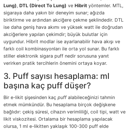
Lung)
,
DTL (Direct To Lung)
ve
Hibrit
yöntemler. MTL,
sigaraya daha yakın bir deneyim sunar; ağızda
biriktirme ve ardından akciğere çekme şeklindedir. DTL
ise daha geniş hava akımı ve yüksek watt ile doğrudan
akciğerlere yapılan çekimdir; büyük bulutlar için
uygundur. Hibrit modlar ise ayarlanabilir hava akışı ve
farklı coil kombinasyonları ile orta yol sunar. Bu farklı
stiller
elektronik sigara puff nedir
sorusuna yanıt
verirken pratik tercihlerin önemini ortaya koyar.
3. Puff sayısı hesaplama: ml
başına kaç puff düşer?
Bir e-likit şişesinden kaç
puff
alabileceğinizi tahmin
etmek mümkündür. Bu hesaplama birçok değişkene
bağlıdır: çekiş süresi, cihazın verimliliği, coil tipi, watt ve
likit viskozitesi. Ortalama bir hesaplama yapılacak
olursa, 1 ml e-likitten yaklaşık 100-300 puff elde