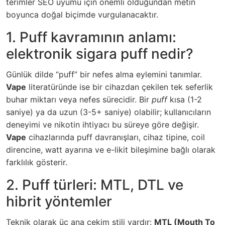
terimler SEO uyumu için önemli olduğundan metin
boyunca doğal biçimde vurgulanacaktır.
1. Puff kavramının anlamı:
elektronik sigara puff nedir
?
Günlük dilde “puff” bir nefes alma eylemini tanımlar.
Vape
literatüründe ise bir cihazdan çekilen tek seferlik
buhar miktarı veya nefes sürecidir. Bir
puff
kısa (1-2
saniye) ya da uzun (3-5+ saniye) olabilir; kullanıcıların
deneyimi ve nikotin ihtiyacı bu süreye göre değişir.
Vape
cihazlarında puff davranışları, cihaz tipine, coil
direncine, watt ayarına ve e-likit bileşimine bağlı olarak
farklılık gösterir.
2. Puff türleri: MTL, DTL ve
hibrit yöntemler
Teknik olarak üç ana çekim stili vardır:
MTL (Mouth To