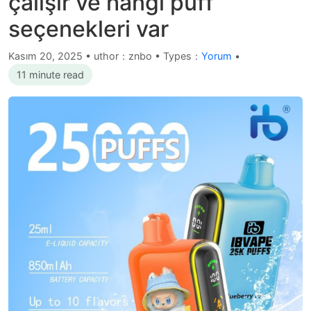
çalışır ve hangi puff
seçenekleri var
Kasım 20, 2025
•
uthor：znbo • Types：
Yorum
•
11 minute read