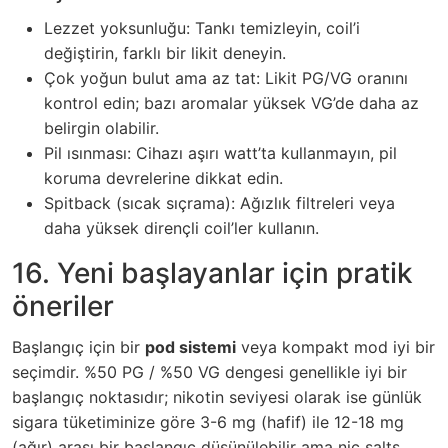
Lezzet yoksunluğu: Tankı temizleyin, coil’i
değiştirin, farklı bir likit deneyin.
Çok yoğun bulut ama az tat: Likit PG/VG oranını
kontrol edin; bazı aromalar yüksek VG’de daha az
belirgin olabilir.
Pil ısınması: Cihazı aşırı watt’ta kullanmayın, pil
koruma devrelerine dikkat edin.
Spitback (sıcak sıçrama): Ağızlık filtreleri veya
daha yüksek dirençli coil’ler kullanın.
16. Yeni başlayanlar için pratik
öneriler
Başlangıç için bir
pod sistemi
veya kompakt mod iyi bir
seçimdir. %50 PG / %50 VG dengesi genellikle iyi bir
başlangıç noktasıdır; nikotin seviyesi olarak ise günlük
sigara tüketiminize göre 3-6 mg (hafif) ile 12-18 mg
(ağır) arası bir başlangıç düşünülebilir ama nic salts