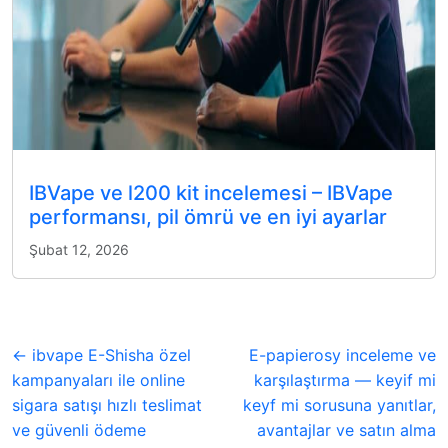
IBVape ve l200 kit incelemesi – IBVape
performansı, pil ömrü ve en iyi ayarlar
Şubat 12, 2026
← ibvape E-Shisha özel
E-papierosy inceleme ve
kampanyaları ile online
karşılaştırma — keyif mi
sigara satışı hızlı teslimat
keyf mi sorusuna yanıtlar,
ve güvenli ödeme
avantajlar ve satın alma