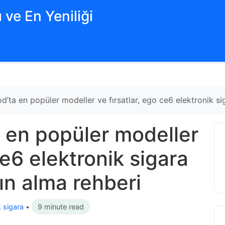
 ve En Yeniliği
’ta en popüler modeller ve fırsatlar, ego ce6 elektronik si
 en popüler modeller
ce6 elektronik sigara
ın alma rehberi
k sigara
•
9 minute read