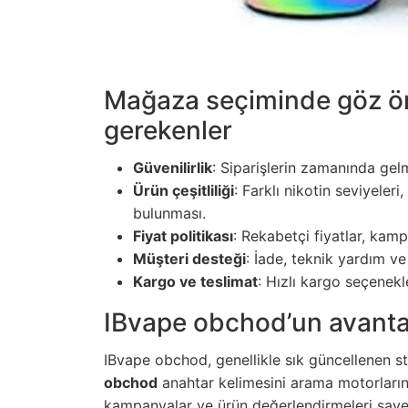
Mağaza seçiminde göz ö
gerekenler
Güvenilirlik
: Siparişlerin zamanında gelme
Ürün çeşitliliği
: Farklı nikotin seviyeleri
bulunması.
Fiyat politikası
: Rekabetçi fiyatlar, kamp
Müşteri desteği
: İade, teknik yardım ve
Kargo ve teslimat
: Hızlı kargo seçenekl
IBvape obchod’un avantaj
IBvape obchod, genellikle sık güncellenen sto
obchod
anahtar kelimesini arama motorları
kampanyalar ve ürün değerlendirmeleri sayes