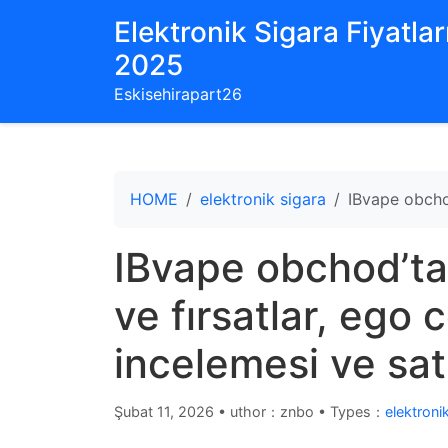
Elektronik Sigara Fiyatları
2025
Eskisehirapart26
HOME
elektronik sigara
IBvape obchod
IBvape obchod’ta
ve fırsatlar, ego 
incelemesi ve sat
Şubat 11, 2026
•
uthor：znbo • Types：
elektroni