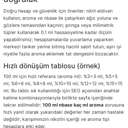
Doğru hesap ve güvenlik için öneriler: nitril eldiven
kullanın; aroma ve nbase ile çalışırken ağız yoluna ve
gözlere temasından kaçının; şırınga veya milimetrik
tüpler kullanarak 0.1 ml hassasiyetine kadar ölçüm
yapabilirsiniz; hesaplamalarda yuvarlama yaparken
merkezi tanker yerine bitmiş hacmi sabit tutun; aşırı iyi
niyetle fazla aroma eklemek tat dengesini bozacaktır.
Hızlı dönüşüm tablosu (örnek)
100 ml için hızlı referans (aroma ml): %3=3 ml, %5=5
ml, %6=6 ml, %8=8 ml, %10=10 ml, %12=12 ml, %15=15
ml. Bu tablo sık kullanıldığı için SEO açısından anahtar
kelime kombinasyonlarıyla birlikte sayfa içeriğinde
tekrar edilmelidir:
100 ml nbase kaç ml aroma
sorusuna
hızlı yanıt olarak yukarıdaki değerler her zaman hastalık
değildir; karışımınızın nikotin içeriği ve aroma tipi
hesaplara etki eder.