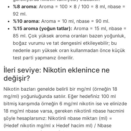
%8 aroma:
Aroma = 100 x 8 / 100 = 8 ml, nbase =
92 ml.
%10 aroma:
Aroma = 10 ml, nbase = 90 ml.
%15 aroma (yoğun tatlar):
Aroma = 15 ml, nbase =
85 ml. Çok yüksek aroma oranları bazen yoğunluk,
boğaz vurumu ve tat dengesini etkileyebilir; bu
nedenle aşırı yüksek oran kullanmadan önce küçük
test parti yapmanız önerilir.
İleri seviye: Nikotin eklenince ne
değişir?
Nikotin bazları genelde belirli bir mg/ml (örneğin 18
mg/ml) yoğunluğunda satılır. Eğer hedefiniz 100 ml
bitmiş karışımda örneğin 6 mg/ml nikotin ise ve elinizde
18 mg/ml nbase varsa, gereken nikotinli nbase hacmini
şöyle hesaplarsınız: Nikotinli nbase miktarı (ml) =
(Hedef nikotin mg/ml x Hedef hacim ml) / Nbase