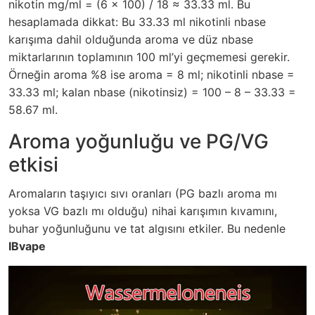
nikotin mg/ml = (6 x 100) / 18 ≈ 33.33 ml. Bu
hesaplamada dikkat: Bu 33.33 ml nikotinli nbase
karışıma dahil olduğunda aroma ve düz nbase
miktarlarının toplamının 100 ml’yi geçmemesi gerekir.
Örneğin aroma %8 ise aroma = 8 ml; nikotinli nbase =
33.33 ml; kalan nbase (nikotinsiz) = 100 – 8 – 33.33 =
58.67 ml.
Aroma yoğunluğu ve PG/VG
etkisi
Aromaların taşıyıcı sıvı oranları (PG bazlı aroma mı
yoksa VG bazlı mı olduğu) nihai karışımın kıvamını,
buhar yoğunluğunu ve tat algısını etkiler. Bu nedenle
IBvape