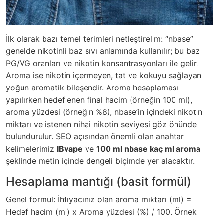
İlk olarak bazı temel terimleri netleştirelim: “nbase”
genelde nikotinli baz sıvı anlamında kullanılır; bu baz
PG/VG oranları ve nikotin konsantrasyonları ile gelir.
Aroma ise nikotin içermeyen, tat ve kokuyu sağlayan
yoğun aromatik bileşendir. Aroma hesaplaması
yapılırken hedeflenen final hacim (örneğin 100 ml),
aroma yüzdesi (örneğin %8), nbase’in içindeki nikotin
miktarı ve istenen nihai nikotin seviyesi göz önünde
bulundurulur. SEO açısından önemli olan anahtar
kelimelerimiz
IBvape
ve
100 ml nbase kaç ml aroma
şeklinde metin içinde dengeli biçimde yer alacaktır.
Hesaplama mantığı (basit formül)
Genel formül: İhtiyacınız olan aroma miktarı (ml) =
Hedef hacim (ml) x Aroma yüzdesi (%) / 100. Örnek