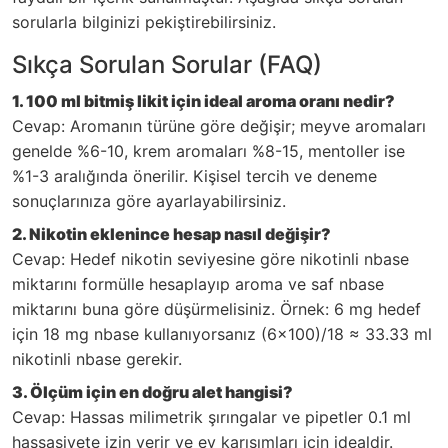
sorularla bilginizi pekiştirebilirsiniz.
Sıkça Sorulan Sorular (FAQ)
1. 100 ml bitmiş likit için ideal aroma oranı nedir?
Cevap: Aromanın türüne göre değişir; meyve aromaları
genelde %6-10, krem aromaları %8-15, mentoller ise
%1-3 aralığında önerilir. Kişisel tercih ve deneme
sonuçlarınıza göre ayarlayabilirsiniz.
2. Nikotin eklenince hesap nasıl değişir?
Cevap: Hedef nikotin seviyesine göre nikotinli nbase
miktarını formülle hesaplayıp aroma ve saf nbase
miktarını buna göre düşürmelisiniz. Örnek: 6 mg hedef
için 18 mg nbase kullanıyorsanız (6×100)/18 ≈ 33.33 ml
nikotinli nbase gerekir.
3. Ölçüm için en doğru alet hangisi?
Cevap: Hassas milimetrik şırıngalar ve pipetler 0.1 ml
hassasiyete izin verir ve ev karışımları için idealdir.