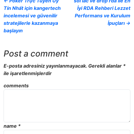
← Poker Trực Tuyến Uy
soi lac ve drop rda ile En
Tín Nhất için kangertech
İyi RDA Rehberi Lezzet
incelemesi ve güvenilir
Performans ve Kurulum
stratejilerle kazanmaya
İpuçları →
başlayın
Post a comment
E-posta adresiniz yayınlanmayacak.
Gerekli alanlar
*
ile işaretlenmişlerdir
comments
name
*