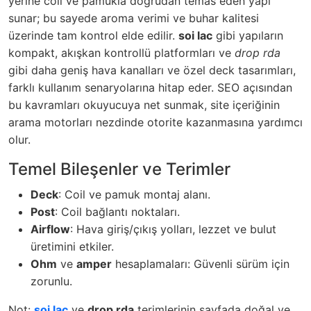
yerine coil ve pamukla doğrudan temas eden yapı
sunar; bu sayede aroma verimi ve buhar kalitesi
üzerinde tam kontrol elde edilir.
soi lac
gibi yapıların
kompakt, akışkan kontrollü platformları ve
drop rda
gibi daha geniş hava kanalları ve özel deck tasarımları,
farklı kullanım senaryolarına hitap eder. SEO açısından
bu kavramları okuyucuya net sunmak, site içeriğinin
arama motorları nezdinde otorite kazanmasına yardımcı
olur.
Temel Bileşenler ve Terimler
Deck
: Coil ve pamuk montaj alanı.
Post
: Coil bağlantı noktaları.
Airflow
: Hava giriş/çıkış yolları, lezzet ve bulut
üretimini etkiler.
Ohm
ve
amper
hesaplamaları: Güvenli sürüm için
zorunlu.
Not:
soi lac
ve
drop rda
terimlerinin sayfada doğal ve