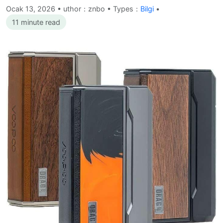
Ocak 13, 2026
•
uthor：znbo • Types：
Bilgi
•
11 minute read