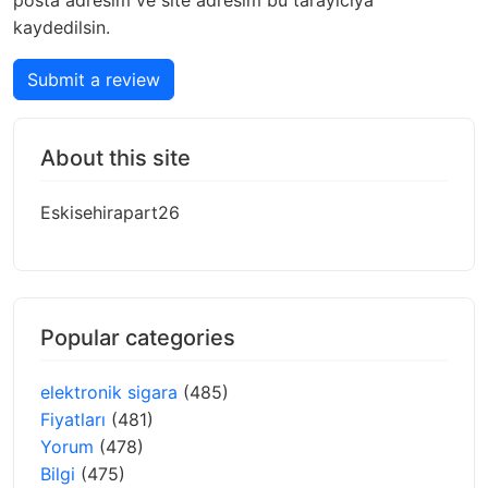
posta adresim ve site adresim bu tarayıcıya
kaydedilsin.
Submit a review
About this site
Eskisehirapart26
Popular categories
elektronik sigara
(485)
Fiyatları
(481)
Yorum
(478)
Bilgi
(475)