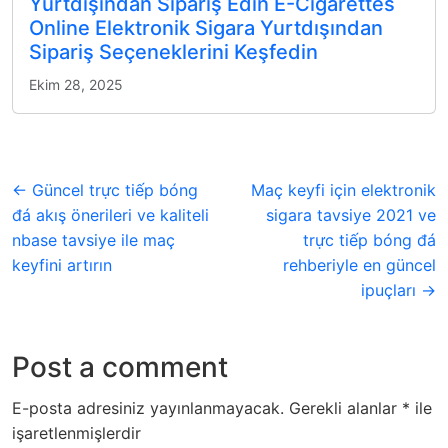
Yurtdışından Sipariş Edin E-Cigarettes
Online Elektronik Sigara Yurtdışından
Sipariş Seçeneklerini Keşfedin
Ekim 28, 2025
← Güncel trực tiếp bóng
Maç keyfi için elektronik
đá akış önerileri ve kaliteli
sigara tavsiye 2021 ve
nbase tavsiye ile maç
trực tiếp bóng đá
keyfini artırın
rehberiyle en güncel
ipuçları →
Post a comment
E-posta adresiniz yayınlanmayacak.
Gerekli alanlar
*
ile
işaretlenmişlerdir