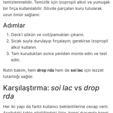
temizlenmelidir. Temizlik için izopropil alkol ve yumuşak
bir fırça kullanılabilir. Gövde parçaları kuru tutularak
uzun ömür sağlanır.
Adımlar
Deck’i sökün ve coil/pamukları çıkarın.
Sıcak suyla durulayıp fırçalayın; gerekirse izopropil
alkol kullanın.
Tam kuruduktan sonra yeniden monte edin ve test
edin.
Rutin bakım, hem
drop rda
hem de
soi lac
için lezzet
tutarlılığı sağlar.
Karşılaştırma:
soi lac
vs
drop
rda
Her iki yapı da farklı kullanıcı beklentilerine cevap verir.
Aşağıdaki tablo niteliğindeki liste, hangi durumda hangi