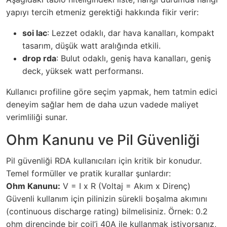
yapıyı tercih etmeniz gerektiği hakkında fikir verir:
soi lac
: Lezzet odaklı, dar hava kanalları, kompakt
tasarım, düşük watt aralığında etkili.
drop rda
: Bulut odaklı, geniş hava kanalları, geniş
deck, yüksek watt performansı.
Kullanıcı profiline göre seçim yapmak, hem tatmin edici
deneyim sağlar hem de daha uzun vadede maliyet
verimliliği sunar.
Ohm Kanunu ve Pil Güvenliği
Pil güvenliği RDA kullanıcıları için kritik bir konudur.
Temel formüller ve pratik kurallar şunlardır:
Ohm Kanunu:
V = I x R (Voltaj = Akım x Direnç)
Güvenli kullanım için pilinizin sürekli boşalma akımını
(continuous discharge rating) bilmelisiniz. Örnek: 0.2
ohm direncinde bir coil’i 40A ile kullanmak istiyorsanız,