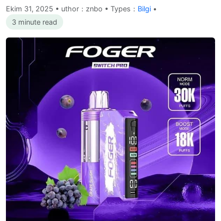
Ekim 31, 2025
•
uthor：znbo • Types：
Bilgi
•
3 minute read