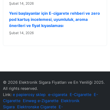
Şubat 14, 2026
Yeni başlayanlar için E-cigarete rehberi ve zero
pod kartuş incelemesi, uyumluluk, aroma
önerileri ve fiyat kıyaslaması
Şubat 14, 2026
© 2026 Elektronik Sigara Fiyatları ve En Yeniliği 2025.
All rights reserved.
Link:
e papierosy sklep
e-cigareta
E-Cigarette
E-
Cigarette
Einweg e-Zigarette
Elektronik
Sigara
Elektronske Cigarete
E-