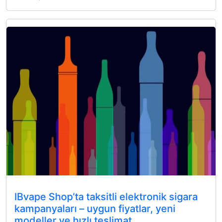
IBvape Shop’ta taksitli elektronik sigara
kampanyaları – uygun fiyatlar, yeni
modeller ve hızlı teslimat