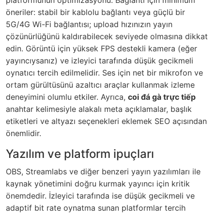
platformunun optimizasyonu. Bağlantı için minimum
öneriler: stabil bir kablolu bağlantı veya güçlü bir
5G/4G Wi-Fi bağlantısı; upload hızınızın yayın
çözünürlüğünü kaldırabilecek seviyede olmasına dikkat
edin. Görüntü için yüksek FPS destekli kamera (eğer
yayıncıysanız) ve izleyici tarafında düşük gecikmeli
oynatıcı tercih edilmelidir. Ses için net bir mikrofon ve
ortam gürültüsünü azaltıcı araçlar kullanmak izleme
deneyimini olumlu etkiler. Ayrıca,
coi đá gà trực tiếp
anahtar kelimesiyle alakalı meta açıklamalar, başlık
etiketleri ve altyazı seçenekleri eklemek SEO açısından
önemlidir.
Yazılım ve platform ipuçları
OBS, Streamlabs ve diğer benzeri yayın yazılımları ile
kaynak yönetimini doğru kurmak yayıncı için kritik
önemdedir. İzleyici tarafında ise düşük gecikmeli ve
adaptif bit rate oynatma sunan platformlar tercih