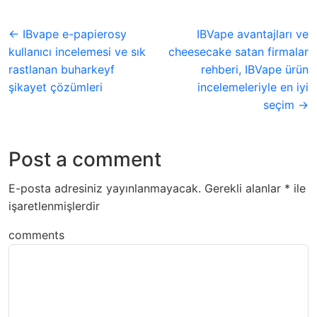
← IBvape e-papierosy
IBVape avantajları ve
kullanıcı incelemesi ve sık
cheesecake satan firmalar
rastlanan buharkeyf
rehberi, IBVape ürün
şikayet çözümleri
incelemeleriyle en iyi
seçim →
Post a comment
E-posta adresiniz yayınlanmayacak.
Gerekli alanlar
*
ile
işaretlenmişlerdir
comments