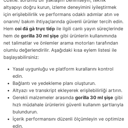
Özetle: sorumlu bir yaklaşım benimseyin, teknik
altyapıyı doğru kurun, izleme deneyimini iyileştirmek
için erişilebilirlik ve performans odaklı adımlar atın ve
onarım/ bakım ihtiyaçlarında güvenli ürünler tercih edin.
Hem
coi đá gà trực tiếp
ile ilgili canlı yayın süreçlerinde
hem de
gorilla 30 ml şişe
gibi ürünlerin kullanımında
net talimatlar ve önlemler arama motorları tarafından
olumlu değerlendirilir. Aşağıdaki kısa eylem listesi ile
başlayabilirsiniz:
Yasal uygunluğu ve platform kurallarını kontrol
edin.
Bağlantı ve yedekleme planı oluşturun.
Altyazı ve transkript ekleyerek erişilebilirliği artırın.
Gerekli malzemeler arasında
gorilla 30 ml şişe
gibi
hızlı müdahale ürünlerini güvenli kullanım şartlarıyla
bulundurun.
İçerik performansını düzenli ölçümleyin ve optimize
edin.