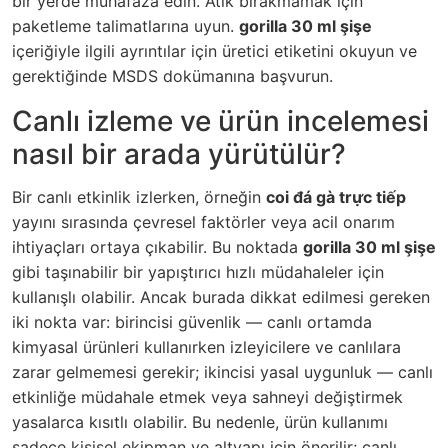
bir yerde muhafaza edin. Atık bırakmamak için
paketleme talimatlarına uyun.
gorilla 30 ml şişe
içeriğiyle ilgili ayrıntılar için üretici etiketini okuyun ve
gerektiğinde MSDS dokümanına başvurun.
Canlı izleme ve ürün incelemesi
nasıl bir arada yürütülür?
Bir canlı etkinlik izlerken, örneğin
coi đá gà trực tiếp
yayını sırasında çevresel faktörler veya acil onarım
ihtiyaçları ortaya çıkabilir. Bu noktada
gorilla 30 ml şişe
gibi taşınabilir bir yapıştırıcı hızlı müdahaleler için
kullanışlı olabilir. Ancak burada dikkat edilmesi gereken
iki nokta var: birincisi güvenlik — canlı ortamda
kimyasal ürünleri kullanırken izleyicilere ve canlılara
zarar gelmemesi gerekir; ikincisi yasal uygunluk — canlı
etkinliğe müdahale etmek veya sahneyi değiştirmek
yasalarca kısıtlı olabilir. Bu nedenle, ürün kullanımı
sadece kişisel ekipman ve altyapı için önerilir; canlı