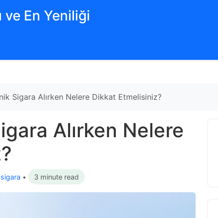
 ve En Yeniliği
ik Sigara Alırken Nelere Dikkat Etmelisiniz?
igara Alırken Nelere
z?
 sigara
•
3 minute read