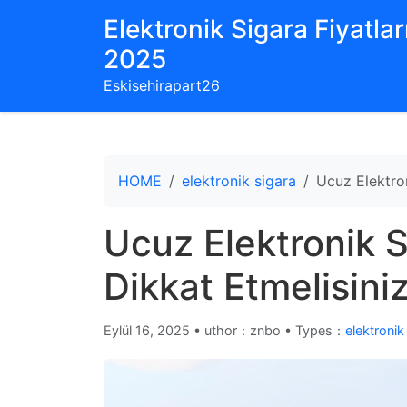
Elektronik Sigara Fiyatları
2025
Eskisehirapart26
HOME
elektronik sigara
Ucuz Elektron
Ucuz Elektronik S
Dikkat Etmelisini
Eylül 16, 2025
•
uthor：znbo • Types：
elektronik