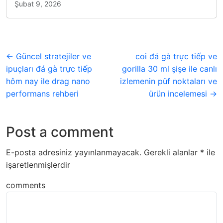
Şubat 9, 2026
← Güncel stratejiler ve
coi đá gà trực tiếp ve
ipuçları đá gà trực tiếp
gorilla 30 ml şişe ile canlı
hôm nay ile drag nano
izlemenin püf noktaları ve
performans rehberi
ürün incelemesi →
Post a comment
E-posta adresiniz yayınlanmayacak.
Gerekli alanlar
*
ile
işaretlenmişlerdir
comments