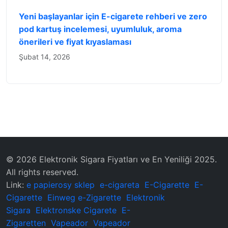
Yeni başlayanlar için E-cigarete rehberi ve zero
pod kartuş incelemesi, uyumluluk, aroma
önerileri ve fiyat kıyaslaması
Şubat 14, 2026
© 2026 Elektronik Sigara Fiyatları ve En Yeniliği 2025.
All rights reserved.
Link:
e papierosy sklep
e-cigareta
E-Cigarette
E-
Cigarette
Einweg e-Zigarette
Elektronik
Sigara
Elektronske Cigarete
E-
Zigaretten
Vapeador
Vapeador