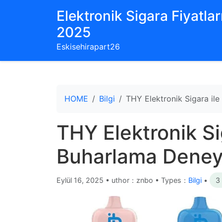
Elektronik Sigara Fiyatları
2025
Eskisehirapart26
HOME
Bilgi
THY Elektronik Sigara il
THY Elektronik Si
Buharlama Deney
Eylül 16, 2025
•
uthor：znbo • Types：
Bilgi
•
3