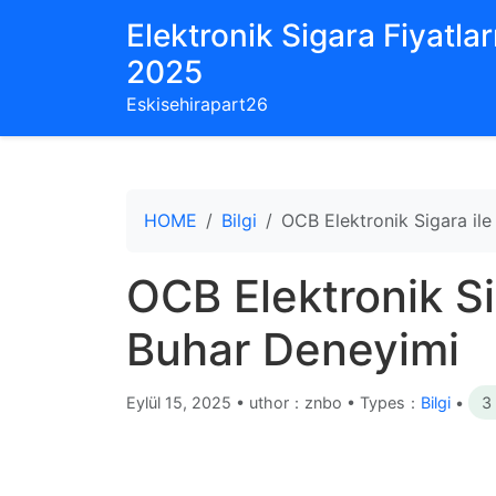
Elektronik Sigara Fiyatları
2025
Eskisehirapart26
HOME
Bilgi
OCB Elektronik Sigara ile
OCB Elektronik Sig
Buhar Deneyimi
Eylül 15, 2025
•
uthor：znbo • Types：
Bilgi
•
3