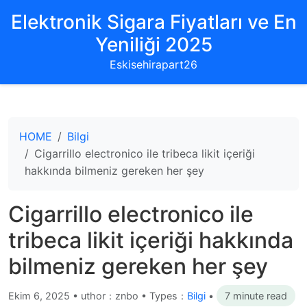
Elektronik Sigara Fiyatları ve En
Yeniliği 2025
Eskisehirapart26
HOME
Bilgi
Cigarrillo electronico ile tribeca likit içeriği
hakkında bilmeniz gereken her şey
Cigarrillo electronico ile
tribeca likit içeriği hakkında
bilmeniz gereken her şey
Ekim 6, 2025
•
uthor：znbo • Types：
Bilgi
•
7 minute read