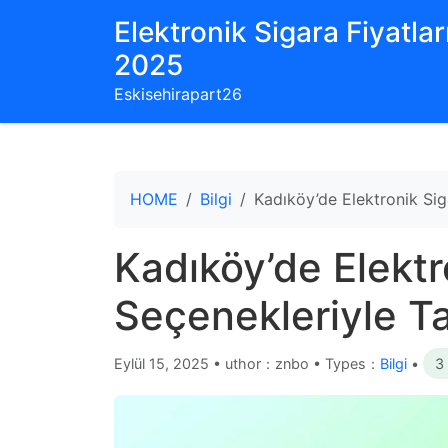
Elektronik Sigara Fiyatları
2025
Eskisehirapart26
HOME
Bilgi
Kadıköy’de Elektronik Siga
Kadıköy’de Elektr
Seçenekleriyle Ta
Eylül 15, 2025
•
uthor：znbo • Types：
Bilgi
•
3