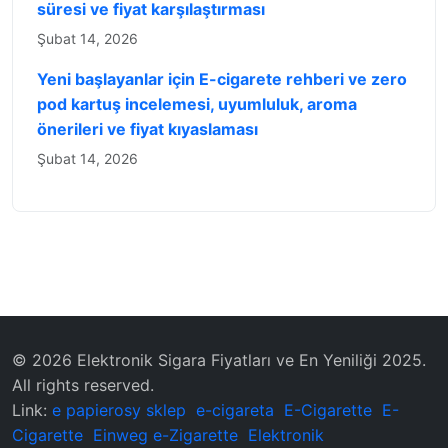
süresi ve fiyat karşılaştırması
Şubat 14, 2026
Yeni başlayanlar için E-cigarete rehberi ve zero
pod kartuş incelemesi, uyumluluk, aroma
önerileri ve fiyat kıyaslaması
Şubat 14, 2026
© 2026 Elektronik Sigara Fiyatları ve En Yeniliği 2025.
All rights reserved.
Link:
e papierosy sklep
e-cigareta
E-Cigarette
E-
Cigarette
Einweg e-Zigarette
Elektronik