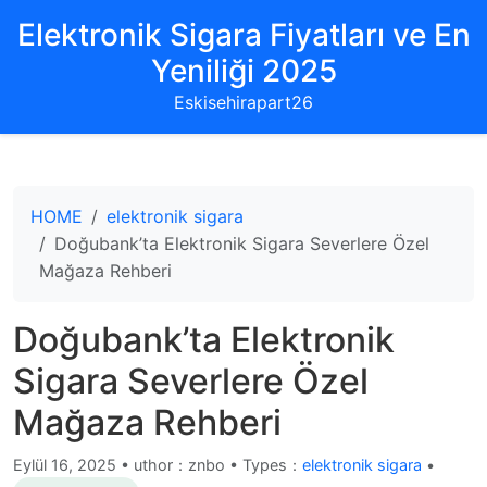
Elektronik Sigara Fiyatları ve En
Yeniliği 2025
Eskisehirapart26
HOME
elektronik sigara
Doğubank’ta Elektronik Sigara Severlere Özel
Mağaza Rehberi
Doğubank’ta Elektronik
Sigara Severlere Özel
Mağaza Rehberi
Eylül 16, 2025
•
uthor：znbo • Types：
elektronik sigara
•