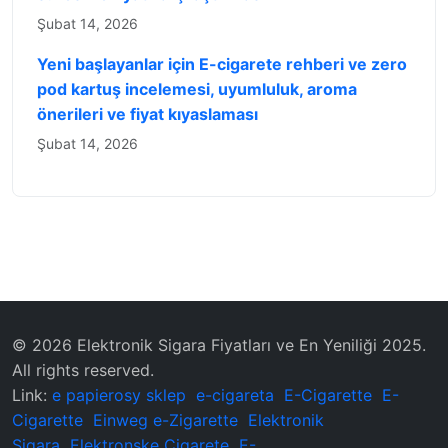
Şubat 14, 2026
Yeni başlayanlar için E-cigarete rehberi ve zero
pod kartuş incelemesi, uyumluluk, aroma
önerileri ve fiyat kıyaslaması
Şubat 14, 2026
© 2026 Elektronik Sigara Fiyatları ve En Yeniliği 2025.
All rights reserved.
Link:
e papierosy sklep
e-cigareta
E-Cigarette
E-
Cigarette
Einweg e-Zigarette
Elektronik
Sigara
Elektronske Cigarete
E-