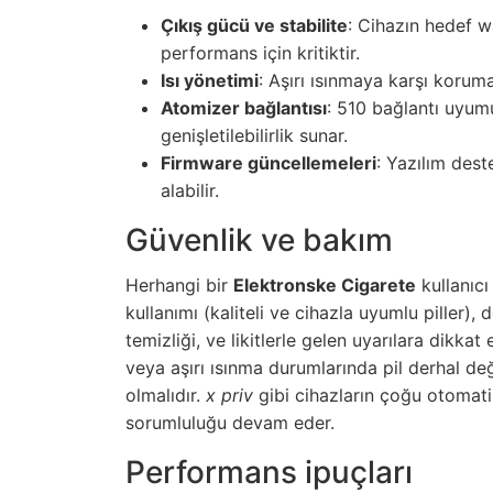
Çıkış gücü ve stabilite
: Cihazın hedef w
performans için kritiktir.
Isı yönetimi
: Aşırı ısınmaya karşı korum
Atomizer bağlantısı
: 510 bağlantı uyumu
genişletilebilirlik sunar.
Firmware güncellemeleri
: Yazılım dest
alabilir.
Güvenlik ve bakım
Herhangi bir
Elektronske Cigarete
kullanıcı 
kullanımı (kaliteli ve cihazla uyumlu piller),
temizliği, ve likitlerle gelen uyarılara dikkat
veya aşırı ısınma durumlarında pil derhal deği
olmalıdır.
x priv
gibi cihazların çoğu otomat
sorumluluğu devam eder.
Performans ipuçları