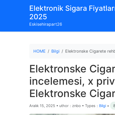
Elektronik Sigara Fiyatları
2025
Eskisehirapart26
HOME
Bilgi
Elektronske Cigarete rehbe
Elektronske Cigar
incelemesi, x priv 
Elektronske Ciga
Aralık 15, 2025
•
uthor：znbo • Types：
Bilgi
•