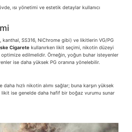
vde, ısı yönetimi ve estetik detaylar kullanıcı
imi
, kanthal, SS316, NiChrome gibi) ve likitlerin VG/PG
nske Cigarete
kullanırken likit seçimi, nikotin düzeyi
öre optimize edilmelidir. Örneğin, yoğun buhar isteyenler
nler ise daha yüksek PG oranına yönelebilir.
daha hızlı nikotin alımı sağlar; buna karşın yüksek
z likit ise genelde daha hafif bir boğaz vurumu sunar