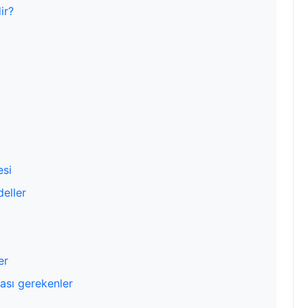
ir?
esi
deller
er
ası gerekenler