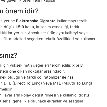
nı ve güvenlik önlemlerini kapsar.
n önemlidir?
ra yerine
Elektronske Cigarete
kullanmayı tercih
a düşük kötü koku, kullanım esnekliği, farklı
lılıklar yer alır. Ancak her ürün aynı kaliteyi veya
sifik modelleri seçerken teknik özellikleri ve kullanıcı
sınız?
m için yüksek mAh değerleri tercih edilir.
x priv
esteği öne çıkan noktalar arasındadır.
nek olduğu ve farklı coil/atomizer ile nasıl
r. DTL (Direct To Lung) veya MTL (Mouth To Lung)
melidir.
mi, ayarların kolay değiştirilmesi ve kullanıcı dostu
v
serisi genellikle okunaklı ekranlar ve sezgisel