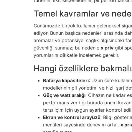
türlerini, likit seçeneklerini, pil performansı
Temel kavramlar ve nede
Günümüzde birçok kullanıcı geleneksel siga
ediyor. Bunun başlıca nedenleri arasında dah
aromalar ve potansiyel sağlık algısındaki fark
güvenliği sunmaz; bu nedenle
x priv
gibi spe
yorumlarını dikkatle incelemek gerekir.
Hangi özelliklere bakmalı
Batarya kapasiteleri
: Uzun süre kullanı
modellerinin pil yönetimi ve hızlı şarj d
Güç ve watt aralığı
: Cihazın ne kadar es
performans verdiği burada önem kazanı
tarzı içim için uygun ayarlar kontrol edil
Ekran ve kontrol arayüzü
: Bilgi gösteri
menüleri sayesinde deneyim artar.
x pri
arayüz sunar.