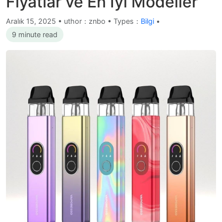
Fiyatlar ve En İyi Modeller
Aralık 15, 2025
•
uthor：znbo • Types：
Bilgi
•
9 minute read