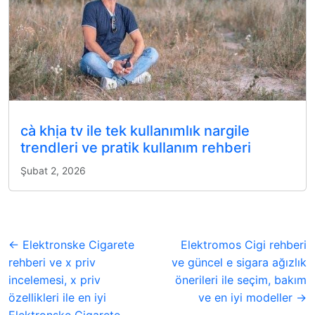
cà khịa tv ile tek kullanımlık nargile
trendleri ve pratik kullanım rehberi
Şubat 2, 2026
← Elektronske Cigarete
Elektromos Cigi rehberi
rehberi ve x priv
ve güncel e sigara ağızlık
incelemesi, x priv
önerileri ile seçim, bakım
özellikleri ile en iyi
ve en iyi modeller →