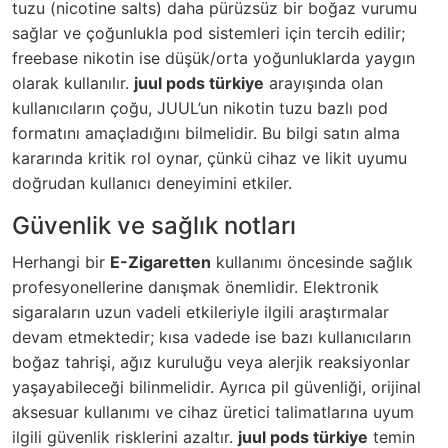
tuzu (nicotine salts) daha pürüzsüz bir boğaz vurumu
sağlar ve çoğunlukla pod sistemleri için tercih edilir;
freebase nikotin ise düşük/orta yoğunluklarda yaygın
olarak kullanılır.
juul pods türkiye
arayışında olan
kullanıcıların çoğu, JUUL’un nikotin tuzu bazlı pod
formatını amaçladığını bilmelidir. Bu bilgi satın alma
kararında kritik rol oynar, çünkü cihaz ve likit uyumu
doğrudan kullanıcı deneyimini etkiler.
Güvenlik ve sağlık notları
Herhangi bir
E-Zigaretten
kullanımı öncesinde sağlık
profesyonellerine danışmak önemlidir. Elektronik
sigaraların uzun vadeli etkileriyle ilgili araştırmalar
devam etmektedir; kısa vadede ise bazı kullanıcıların
boğaz tahrişi, ağız kuruluğu veya alerjik reaksiyonlar
yaşayabileceği bilinmelidir. Ayrıca pil güvenliği, orijinal
aksesuar kullanımı ve cihaz üretici talimatlarına uyum
ilgili güvenlik risklerini azaltır.
juul pods türkiye
temin