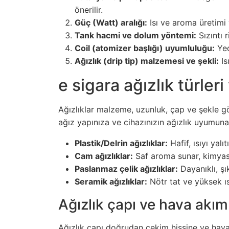
önerilir.
Güç (Watt) aralığı:
Isı ve aroma üretimi 
Tank hacmi ve dolum yöntemi:
Sızıntı 
Coil (atomizer başlığı) uyumluluğu:
Yed
Ağızlık (drip tip) malzemesi ve şekli:
Is
e sigara ağızlık türler
Ağızlıklar malzeme, uzunluk, çap ve şekle gör
ağız yapınıza ve cihazınızın ağızlık uyumuna 
Plastik/Delrin ağızlıklar:
Hafif, ısıyı yalı
Cam ağızlıklar:
Saf aroma sunar, kimyasal 
Paslanmaz çelik ağızlıklar:
Dayanıklı, şık
Seramik ağızlıklar:
Nötr tat ve yüksek ıs
Ağızlık çapı ve hava akım
Ağızlık çapı doğrudan çekim hissine ve hava 