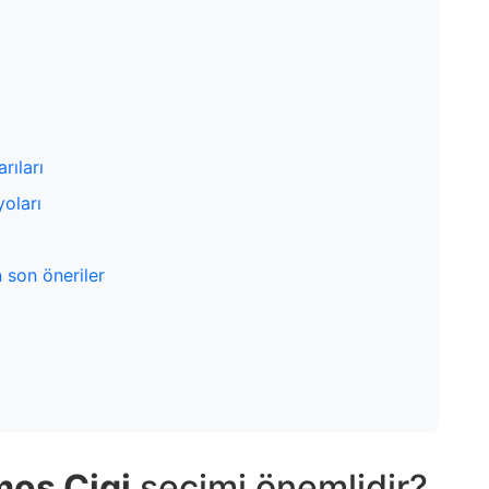
rıları
oları
n son öneriler
mos Cigi
seçimi önemlidir?