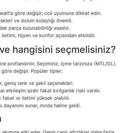
watt’a göre değişir; coil uyumuna dikkat edin.
riskleri ve dolum kolaylığı önemli.
ek parça bulunabilirliği esastır.
ı iletimi, hijyen ve konfor açısından etkilidir.
i ve hangisini seçmelisiniz?
e sınıflandırılır. Seçiminiz, içme tarzınıza (MTL/DL),
göre değişir. Popüler tipler:
tır, geniş renk ve şekil seçenekleri.
etkileşim azdır fakat kırılganlık riski vardır.
 fakat ısı iletimi yüksek olabilir.
ı dayanımı sunar, moda haline geldi.
ı
akımına etki eder. Geniş çaplı ağızlıklar daha fazla