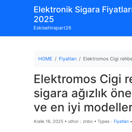
Elektronik Sigara Fiyatları
2025
Eskisehirapart26
HOME
Fiyatları
Elektromos Cigi rehber
Elektromos Cigi r
sigara ağızlık öne
ve en iyi modelle
Aralık 16, 2025
•
uthor：znbo • Types：
Fiyatları