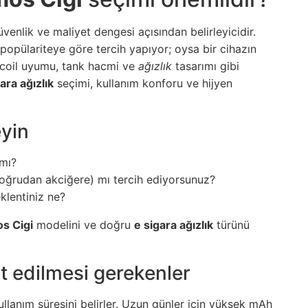
enlik ve maliyet dengesi açısından belirleyicidir.
popülariteye göre tercih yapıyor; oysa bir cihazın
 coil uyumu, tank hacmi ve
ağızlık
tasarımı gibi
ara ağızlık
seçimi, kullanım konforu ve hijyen
eyin
 mı?
oğrudan akciğere) mı tercih ediyorsunuz?
klentiniz ne?
s Cigi
modelini ve doğru
e sigara ağızlık
türünü
t edilmesi gerekenler
lanım süresini belirler. Uzun günler için yüksek mAh