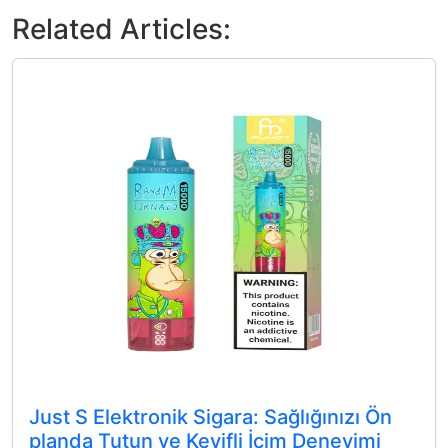
Related Articles:
Just S Elektronik Sigara: Sağlığınızı Ön
planda Tutun ve Keyifli İçim Deneyimi