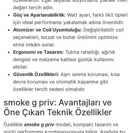
özelliklerdir. Eğer seyahat ediyorsanız yüksek mAh
değeri tercih edin.
Güç ve Ayarlanabilirlik:
Watt ayarı, farklı likit tipleri
için ideal performansı yakalamak adına önemlidir.
Atomizer ve Coil Uyumluluğu:
Değiştirilebilir coil
seçenekleri, lezzet ve buhar üretimini optimize
etme imkânı sunar.
Ergonomi ve Tasarım:
Tutma rahatlığı, ağırlık
dengesi ve malzeme kalitesi günlük kullanımı
etkiler.
Güvenlik Özellikleri:
Aşırı ısınma koruması, kısa
devre koruması ve otomatik kapanma gibi
özellikler tercih nedeni olmalıdır.
smoke g priv: Avantajları ve
Öne Çıkan Teknik Özellikler
Özellikle
smoke g priv
modeli, kompakt tasarım ve
güçlü performans kombinasyonuyla bilinir. Aşağıda bu