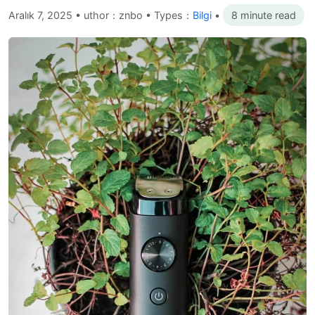
Aralık 7, 2025
•
uthor：znbo • Types：
Bilgi
•
8 minute read