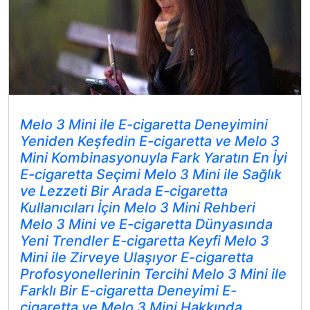
Melo 3 Mini ile E-cigaretta Deneyimini
Yeniden Keşfedin E-cigaretta ve Melo 3
Mini Kombinasyonuyla Fark Yaratın En İyi
E-cigaretta Seçimi Melo 3 Mini ile Sağlık
ve Lezzeti Bir Arada E-cigaretta
Kullanıcıları İçin Melo 3 Mini Rehberi
Melo 3 Mini ve E-cigaretta Dünyasında
Yeni Trendler E-cigaretta Keyfi Melo 3
Mini ile Zirveye Ulaşıyor E-cigaretta
Profosyonellerinin Tercihi Melo 3 Mini ile
Farklı Bir E-cigaretta Deneyimi E-
cigaretta ve Melo 3 Mini Hakkında