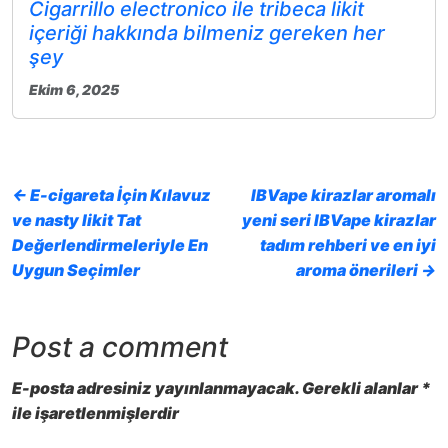
Cigarrillo electronico ile tribeca likit
içeriği hakkında bilmeniz gereken her
şey
Ekim 6, 2025
← E-cigareta İçin Kılavuz
IBVape kirazlar aromalı
ve nasty likit Tat
yeni seri IBVape kirazlar
Değerlendirmeleriyle En
tadım rehberi ve en iyi
Uygun Seçimler
aroma önerileri →
Post a comment
E-posta adresiniz yayınlanmayacak.
Gerekli alanlar
*
ile işaretlenmişlerdir