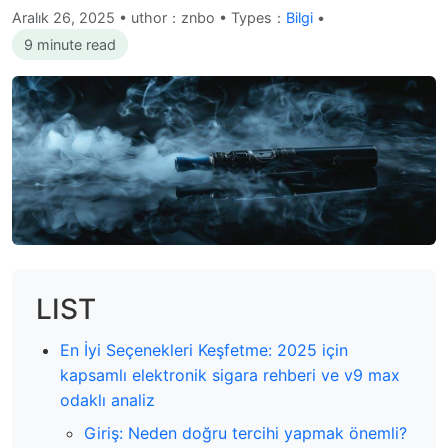
Aralık 26, 2025
•
uthor：znbo • Types：
Bilgi
•
9 minute read
LIST
En İyi Seçenekleri Keşfetme: 2025 için
kapsamlı elektronik sigara rehberi ve v9 max
odaklı analiz
Giriş: Neden doğru tercihi yapmak önemli?