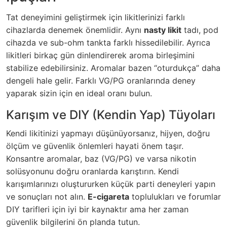
Tat deneyimini geliştirmek için likitlerinizi farklı
cihazlarda denemek önemlidir. Aynı
nasty likit
tadı, pod
cihazda ve sub-ohm tankta farklı hissedilebilir. Ayrıca
likitleri birkaç gün dinlendirerek aroma birleşimini
stabilize edebilirsiniz. Aromalar bazen “oturdukça” daha
dengeli hale gelir. Farklı VG/PG oranlarında deney
yaparak sizin için en ideal oranı bulun.
Karışım ve DIY (Kendin Yap) Tüyoları
Kendi likitinizi yapmayı düşünüyorsanız, hijyen, doğru
ölçüm ve güvenlik önlemleri hayati önem taşır.
Konsantre aromalar, baz (VG/PG) ve varsa nikotin
solüsyonunu doğru oranlarda karıştırın. Kendi
karışımlarınızı oluştururken küçük parti deneyleri yapın
ve sonuçları not alın.
E-cigareta
toplulukları ve forumlar
DIY tarifleri için iyi bir kaynaktır ama her zaman
güvenlik bilgilerini ön planda tutun.