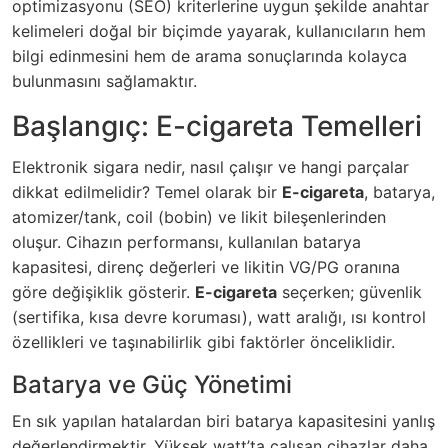
optimizasyonu (SEO) kriterlerine uygun şekilde anahtar
kelimeleri doğal bir biçimde yayarak, kullanıcıların hem
bilgi edinmesini hem de arama sonuçlarında kolayca
bulunmasını sağlamaktır.
Başlangıç: E-cigareta Temelleri
Elektronik sigara nedir, nasıl çalışır ve hangi parçalar
dikkat edilmelidir? Temel olarak bir
E-cigareta
, batarya,
atomizer/tank, coil (bobin) ve likit bileşenlerinden
oluşur. Cihazın performansı, kullanılan batarya
kapasitesi, direnç değerleri ve likitin VG/PG oranına
göre değişiklik gösterir.
E-cigareta
seçerken; güvenlik
(sertifika, kısa devre koruması), watt aralığı, ısı kontrol
özellikleri ve taşınabilirlik gibi faktörler önceliklidir.
Batarya ve Güç Yönetimi
En sık yapılan hatalardan biri batarya kapasitesini yanlış
değerlendirmektir. Yüksek watt’ta çalışan cihazlar daha