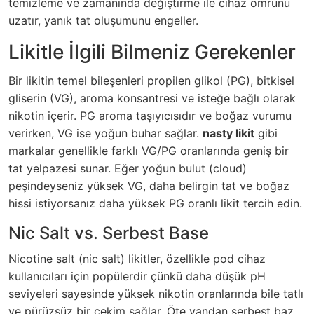
temizleme ve zamanında değiştirme ile cihaz ömrünü
uzatır, yanık tat oluşumunu engeller.
Likitle İlgili Bilmeniz Gerekenler
Bir likitin temel bileşenleri propilen glikol (PG), bitkisel
gliserin (VG), aroma konsantresi ve isteğe bağlı olarak
nikotin içerir. PG aroma taşıyıcısıdır ve boğaz vurumu
verirken, VG ise yoğun buhar sağlar.
nasty likit
gibi
markalar genellikle farklı VG/PG oranlarında geniş bir
tat yelpazesi sunar. Eğer yoğun bulut (cloud)
peşindeyseniz yüksek VG, daha belirgin tat ve boğaz
hissi istiyorsanız daha yüksek PG oranlı likit tercih edin.
Nic Salt vs. Serbest Base
Nicotine salt (nic salt) likitler, özellikle pod cihaz
kullanıcıları için popülerdir çünkü daha düşük pH
seviyeleri sayesinde yüksek nikotin oranlarında bile tatlı
ve pürüzsüz bir çekim sağlar. Öte yandan serbest baz