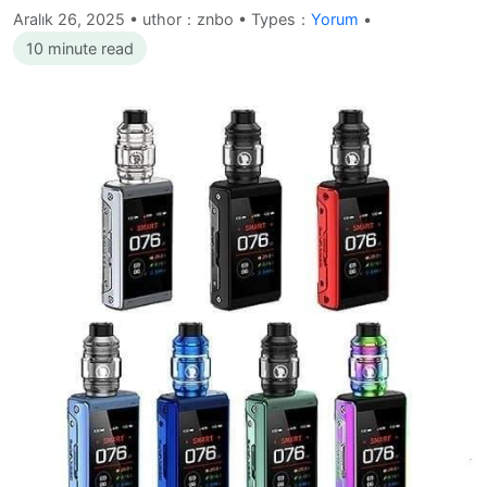
Aralık 26, 2025
•
uthor：znbo • Types：
Yorum
•
10 minute read