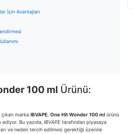
ar İçin Avantajları
lendirmesi
ullanımı
onder 100 ml
Ürünü:
ne çıkan marka
IBVAPE
,
One Hit Wonder 100 ml
ürünü
m ediyor. Bu yazıda,
IBVAPE
tarafından piyasaya
ları ve neden tercih edilmesi gerektiği üzerine