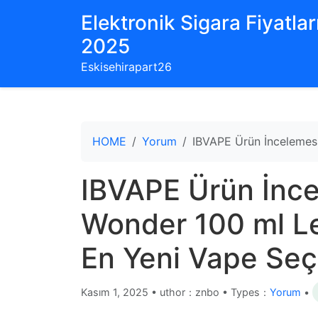
Elektronik Sigara Fiyatları
2025
Eskisehirapart26
HOME
Yorum
IBVAPE Ürün İncelemesi
IBVAPE Ürün İnce
Wonder 100 ml Le
En Yeni Vape Se
Kasım 1, 2025
•
uthor：znbo • Types：
Yorum
•