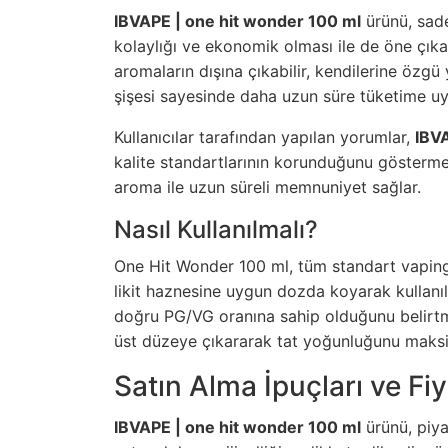
IBVAPE | one hit wonder 100 ml
ürünü, sade
kolaylığı ve ekonomik olması ile de öne çıkar
aromaların dışına çıkabilir, kendilerine özgü 
şişesi sayesinde daha uzun süre tüketime uygu
Kullanıcılar tarafından yapılan yorumlar,
IBV
kalite standartlarının korunduğunu göstermek
aroma ile uzun süreli memnuniyet sağlar.
Nasıl Kullanılmalı?
One Hit Wonder 100 ml, tüm standart vaping c
likit haznesine uygun dozda koyarak kullanıla
doğru PG/VG oranına sahip olduğunu belirtme
üst düzeye çıkararak tat yoğunluğunu maksi
Satın Alma İpuçları ve Fi
IBVAPE | one hit wonder 100 ml
ürünü, piya