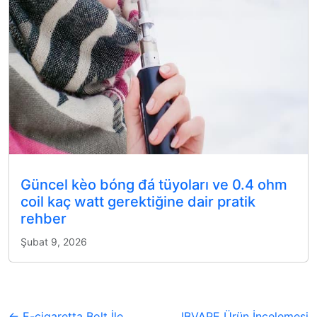
Güncel kèo bóng đá tüyoları ve 0.4 ohm
coil kaç watt gerektiğine dair pratik
rehber
Şubat 9, 2026
← E-cigaretta Bolt İle
IBVAPE Ürün İncelemesi