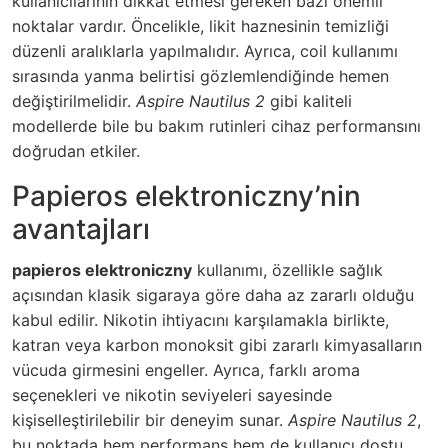
kullanıcılarının dikkat etmesi gereken bazı önemli
noktalar vardır. Öncelikle, likit haznesinin temizliği
düzenli aralıklarla yapılmalıdır. Ayrıca, coil kullanımı
sırasında yanma belirtisi gözlemlendiğinde hemen
değiştirilmelidir.
Aspire Nautilus 2
gibi kaliteli
modellerde bile bu bakım rutinleri cihaz performansını
doğrudan etkiler.
Papieros elektroniczny’nin
avantajları
papieros elektroniczny
kullanımı, özellikle sağlık
açısından klasik sigaraya göre daha az zararlı olduğu
kabul edilir. Nikotin ihtiyacını karşılamakla birlikte,
katran veya karbon monoksit gibi zararlı kimyasalların
vücuda girmesini engeller. Ayrıca, farklı aroma
seçenekleri ve nikotin seviyeleri sayesinde
kişiselleştirilebilir bir deneyim sunar.
Aspire Nautilus 2
,
bu noktada hem performans hem de kullanıcı dostu