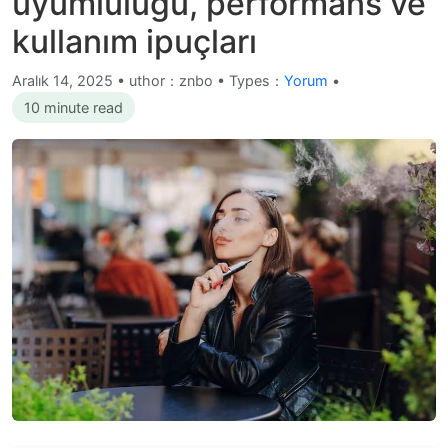
uyumluluğu, performans ve
kullanım ipuçları
Aralık 14, 2025
•
uthor：znbo • Types：
Yorum
•
10 minute read