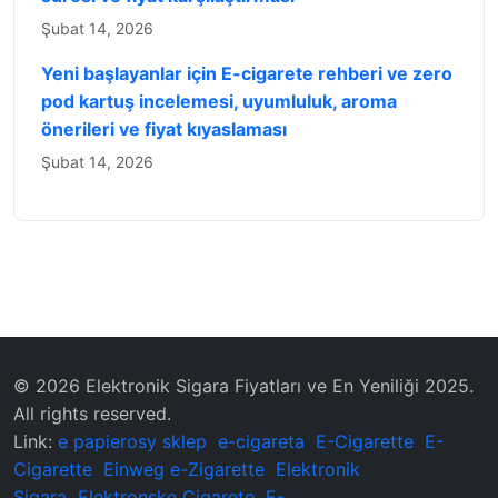
Şubat 14, 2026
Yeni başlayanlar için E-cigarete rehberi ve zero
pod kartuş incelemesi, uyumluluk, aroma
önerileri ve fiyat kıyaslaması
Şubat 14, 2026
© 2026 Elektronik Sigara Fiyatları ve En Yeniliği 2025.
All rights reserved.
Link:
e papierosy sklep
e-cigareta
E-Cigarette
E-
Cigarette
Einweg e-Zigarette
Elektronik
Sigara
Elektronske Cigarete
E-