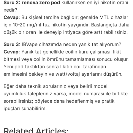
Soru 2:
renova zero pod
kullanırken en iyi nikotin oranı
nedir?
Cevap:
Bu kişisel tercihe bağlıdır; genelde MTL cihazlar
için 10-20 mg/ml tuz nikotin yaygındır. Başlangıçta daha
düşük bir oran ile deneyip ihtiyaca göre arttırabilirsiniz.
Soru 3:
IBVape cihazımda neden yanık tat alıyorum?
Cevap:
Yanık tat genellikle coilin kuru çalışması, likit
bitmesi veya coilin ömrünü tamamlaması sonucu oluşur.
Yeni pod taktıktan sonra likitin coil tarafından
emilmesini bekleyin ve watt/voltaj ayarlarını düşürün.
Eğer daha teknik sorularınız veya belirli model
uyumluluk talepleriniz varsa, model numarası ile birlikte
sorabilirsiniz; böylece daha hedeflenmiş ve pratik
ipuçları sunabilirim.
Related Articles: