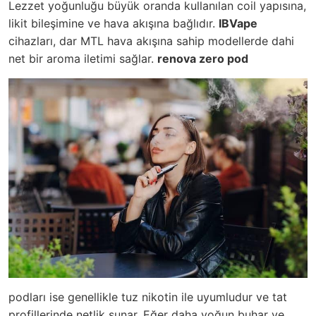
Lezzet yoğunluğu büyük oranda kullanılan coil yapısına,
likit bileşimine ve hava akışına bağlıdır.
IBVape
cihazları, dar MTL hava akışına sahip modellerde dahi
net bir aroma iletimi sağlar.
renova zero pod
podları ise genellikle tuz nikotin ile uyumludur ve tat
profillerinde netlik sunar. Eğer daha yoğun buhar ve