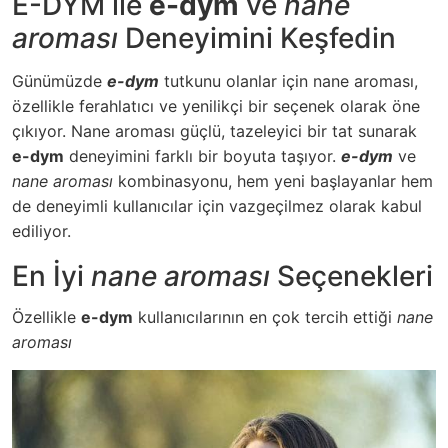
E-DYM ile
e-dym
ve
nane
aroması
Deneyimini Keşfedin
Günümüzde
e-dym
tutkunu olanlar için nane aroması,
özellikle ferahlatıcı ve yenilikçi bir seçenek olarak öne
çıkıyor.
Nane aroması
güçlü, tazeleyici bir tat sunarak
e-dym
deneyimini farklı bir boyuta taşıyor.
e-dym
ve
nane aroması
kombinasyonu, hem yeni başlayanlar hem
de deneyimli kullanıcılar için vazgeçilmez olarak kabul
ediliyor.
En İyi
nane aroması
Seçenekleri
Özellikle
e-dym
kullanıcılarının en çok tercih ettiği
nane
aroması