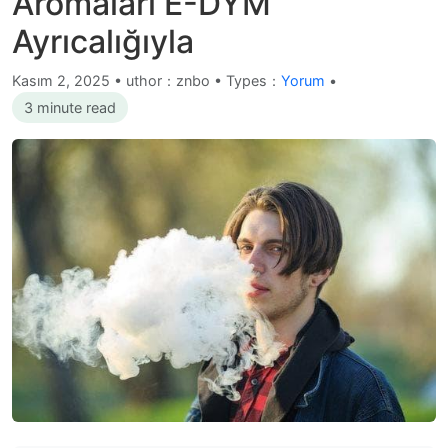
Aromaları E-DYM
Ayrıcalığıyla
Kasım 2, 2025
•
uthor：znbo • Types：
Yorum
•
3 minute read