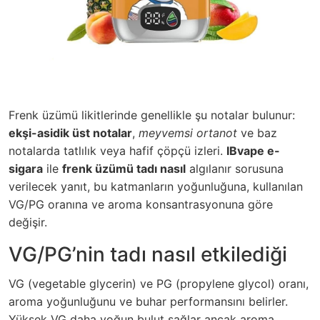
Frenk üzümü likitlerinde genellikle şu notalar bulunur:
ekşi-asidik üst notalar
,
meyvemsi ortanot
ve baz
notalarda tatlılık veya hafif çöpçü izleri.
IBvape e-
sigara
ile
frenk üzümü tadı nasıl
algılanır sorusuna
verilecek yanıt, bu katmanların yoğunluğuna, kullanılan
VG/PG oranına ve aroma konsantrasyonuna göre
değişir.
VG/PG’nin tadı nasıl etkilediği
VG (vegetable glycerin) ve PG (propylene glycol) oranı,
aroma yoğunluğunu ve buhar performansını belirler.
Yüksek VG daha yoğun bulut sağlar ancak aroma