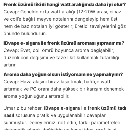
Frenk üzümü likidi hangi watt aralığında daha iyi olur?
Cevap: Genelde orta watt aralığı (12-20W arası, cihaz
ve coil’e bağlı) meyve notalarını dengeleyip hem üst
hem de baz notaları iyi gösterir; üretici tavsiyelerini göz
önünde bulundurun.
IBvape e-sigara ile frenk üzümü aroması yıpranır mı?
Cevap: Evet, coil ömrü boyunca aroma değişebilir;
düzenli coil değişimi ve taze likit kullanmak tutarlılığı
artırır.
Aroma daha yoğun olsun istiyorsam ne yapmalıyım?
Cevap: Hava akışını biraz kısaltmak, hafifçe watt
artırmak ve PG oranı daha yüksek bir karışım denemek
aroma yoğunluğunu artırabilir.
Umarız bu rehber,
IBvape e-sigara
ile
frenk üzümü tadı
nasıl
sorusuna pratik ve uygulanabilir cevaplar
sunmuştur. Deneylerinizi not edin, farklı parametreleri
sistematik olarak değiştirin ve kendi ideal profilinizi