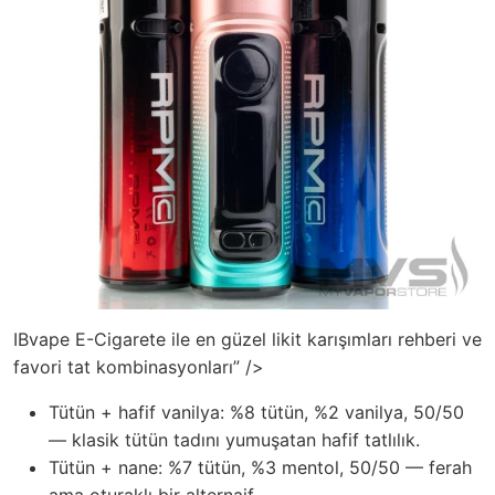
IBvape E-Cigarete ile en güzel likit karışımları rehberi ve
favori tat kombinasyonları” />
Tütün + hafif vanilya: %8 tütün, %2 vanilya, 50/50
— klasik tütün tadını yumuşatan hafif tatlılık.
Tütün + nane: %7 tütün, %3 mentol, 50/50 — ferah