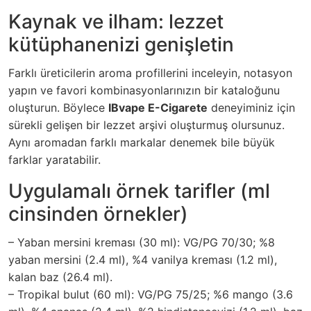
Kaynak ve ilham: lezzet
kütüphanenizi genişletin
Farklı üreticilerin aroma profillerini inceleyin, notasyon
yapın ve favori kombinasyonlarınızın bir kataloğunu
oluşturun. Böylece
IBvape E-Cigarete
deneyiminiz için
sürekli gelişen bir lezzet arşivi oluşturmuş olursunuz.
Aynı aromadan farklı markalar denemek bile büyük
farklar yaratabilir.
Uygulamalı örnek tarifler (ml
cinsinden örnekler)
– Yaban mersini kreması (30 ml): VG/PG 70/30; %8
yaban mersini (2.4 ml), %4 vanilya kreması (1.2 ml),
kalan baz (26.4 ml).
– Tropikal bulut (60 ml): VG/PG 75/25; %6 mango (3.6