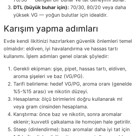
DTL (büyük buhar için):
70/30, 80/20 veya daha
yüksek VG — yoğun bulutlar için idealdir.
Karışım yapma adımları
Evde kendi likitinizi hazırlarken güvenlik önlemleri temel
olmalıdır: eldiven, iyi havalandırma ve hassas tartı
kullanımı. İşlem adımları genel olarak şöyledir:
Gerekli ekipman: şişe, pipet, hassas tartı, eldiven,
aroma şişeleri ve baz (VG/PG).
Tarifi belirleme: hedef VG/PG, aroma oranı (genelde
%5-%15 arası) ve nikotin düzeyi.
Hesaplama: ölçü birimlerini doğru kullanarak ml
veya gram cinsinden hesaplama.
Karıştırma: önce baz ve nikotin, sonra aromalar
eklenir; kuvvetli çalkalama ile homojen hale getirilir.
Steep (dinlendirme): bazı aromalar daha iyi tat için