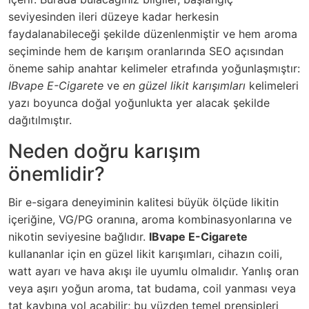
seviyesinden ileri düzeye kadar herkesin
faydalanabileceği şekilde düzenlenmiştir ve hem aroma
seçiminde hem de karışım oranlarında SEO açısından
öneme sahip anahtar kelimeler etrafında yoğunlaşmıştır:
IBvape E-Cigarete
ve
en güzel likit karışımları
kelimeleri
yazı boyunca doğal yoğunlukta yer alacak şekilde
dağıtılmıştır.
Neden doğru karışım
önemlidir?
Bir e-sigara deneyiminin kalitesi büyük ölçüde likitin
içeriğine, VG/PG oranına, aroma kombinasyonlarına ve
nikotin seviyesine bağlıdır.
IBvape E-Cigarete
kullananlar için en güzel likit karışımları, cihazın coili,
watt ayarı ve hava akışı ile uyumlu olmalıdır. Yanlış oran
veya aşırı yoğun aroma, tat budama, coil yanması veya
tat kaybına yol açabilir; bu yüzden temel prensipleri