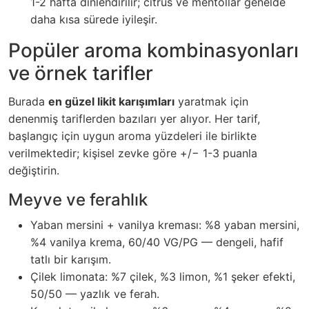
1-2 hafta dinlendirilir; citrus ve mentollar genelde
daha kısa sürede iyileşir.
Popüler aroma kombinasyonları
ve örnek tarifler
Burada
en güzel likit karışımları
yaratmak için
denenmiş tariflerden bazıları yer alıyor. Her tarif,
başlangıç için uygun aroma yüzdeleri ile birlikte
verilmektedir; kişisel zevke göre +/− 1-3 puanla
değiştirin.
Meyve ve ferahlık
Yaban mersini + vanilya kreması: %8 yaban mersini,
%4 vanilya krema, 60/40 VG/PG — dengeli, hafif
tatlı bir karışım.
Çilek limonata: %7 çilek, %3 limon, %1 şeker efekti,
50/50 — yazlık ve ferah.