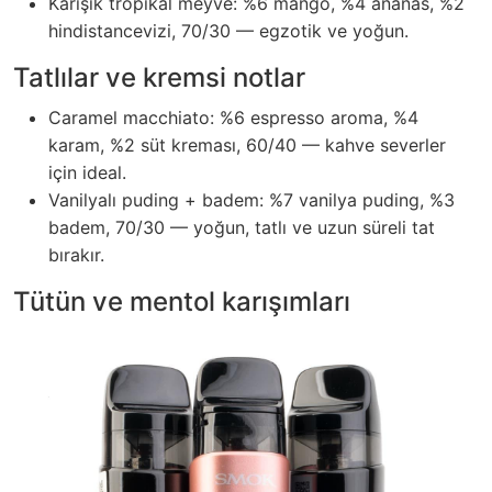
Karışık tropikal meyve: %6 mango, %4 ananas, %2
hindistancevizi, 70/30 — egzotik ve yoğun.
Tatlılar ve kremsi notlar
Caramel macchiato: %6 espresso aroma, %4
karam, %2 süt kreması, 60/40 — kahve severler
için ideal.
Vanilyalı puding + badem: %7 vanilya puding, %3
badem, 70/30 — yoğun, tatlı ve uzun süreli tat
bırakır.
Tütün ve mentol karışımları