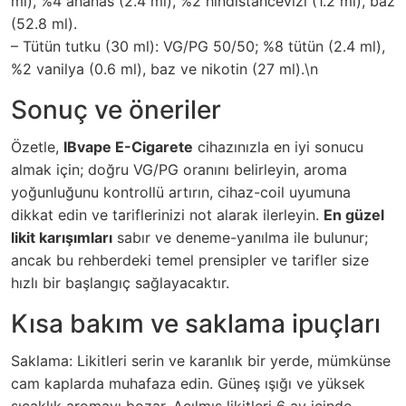
ml), %4 ananas (2.4 ml), %2 hindistancevizi (1.2 ml), baz
(52.8 ml).
– Tütün tutku (30 ml): VG/PG 50/50; %8 tütün (2.4 ml),
%2 vanilya (0.6 ml), baz ve nikotin (27 ml).\n
Sonuç ve öneriler
Özetle,
IBvape E-Cigarete
cihazınızla en iyi sonucu
almak için; doğru VG/PG oranını belirleyin, aroma
yoğunluğunu kontrollü artırın, cihaz-coil uyumuna
dikkat edin ve tariflerinizi not alarak ilerleyin.
En güzel
likit karışımları
sabır ve deneme-yanılma ile bulunur;
ancak bu rehberdeki temel prensipler ve tarifler size
hızlı bir başlangıç sağlayacaktır.
Kısa bakım ve saklama ipuçları
Saklama: Likitleri serin ve karanlık bir yerde, mümkünse
cam kaplarda muhafaza edin. Güneş ışığı ve yüksek