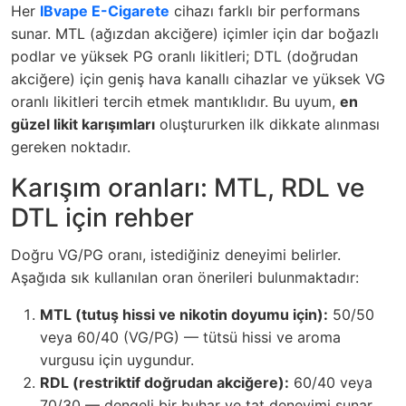
Her
IBvape E-Cigarete
cihazı farklı bir performans
sunar. MTL (ağızdan akciğere) içimler için dar boğazlı
podlar ve yüksek PG oranlı likitleri; DTL (doğrudan
akciğere) için geniş hava kanallı cihazlar ve yüksek VG
oranlı likitleri tercih etmek mantıklıdır. Bu uyum,
en
güzel likit karışımları
oluştururken ilk dikkate alınması
gereken noktadır.
Karışım oranları: MTL, RDL ve
DTL için rehber
Doğru VG/PG oranı, istediğiniz deneyimi belirler.
Aşağıda sık kullanılan oran önerileri bulunmaktadır:
MTL (tutuş hissi ve nikotin doyumu için):
50/50
veya 60/40 (VG/PG) — tütsü hissi ve aroma
vurgusu için uygundur.
RDL (restriktif doğrudan akciğere):
60/40 veya
70/30 — dengeli bir buhar ve tat deneyimi sunar.