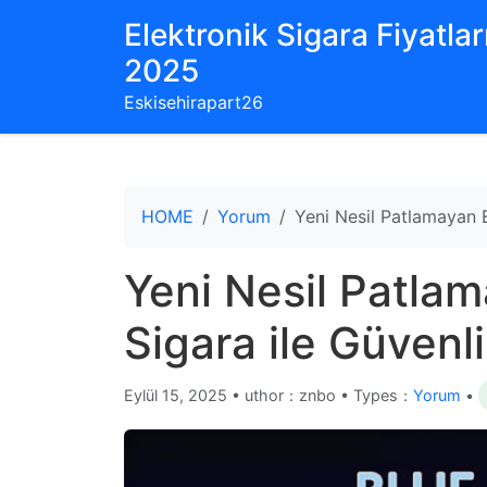
Elektronik Sigara Fiyatları
2025
Eskisehirapart26
HOME
Yorum
Yeni Nesil Patlamayan E
Yeni Nesil Patlam
Sigara ile Güvenl
Eylül 15, 2025
•
uthor：znbo • Types：
Yorum
•