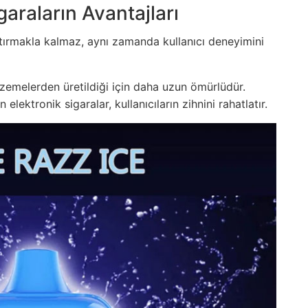
araların Avantajları
rtırmakla kalmaz, aynı zamanda kullanıcı deneyimini
zemelerden üretildiği için daha uzun ömürlüdür.
lektronik sigaralar, kullanıcıların zihnini rahatlatır.