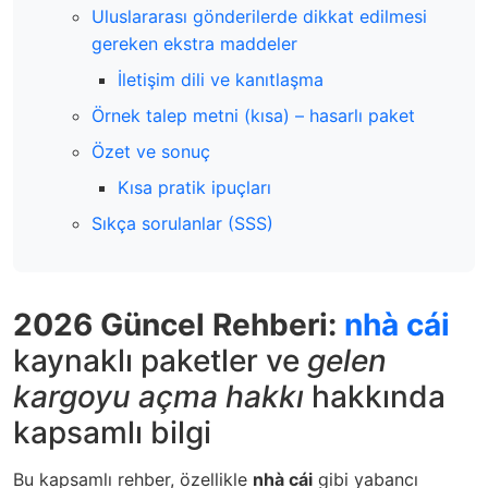
Uluslararası gönderilerde dikkat edilmesi
gereken ekstra maddeler
İletişim dili ve kanıtlaşma
Örnek talep metni (kısa) – hasarlı paket
Özet ve sonuç
Kısa pratik ipuçları
Sıkça sorulanlar (SSS)
2026 Güncel Rehberi:
nhà cái
kaynaklı paketler ve
gelen
kargoyu açma hakkı
hakkında
kapsamlı bilgi
Bu kapsamlı rehber, özellikle
nhà cái
gibi yabancı