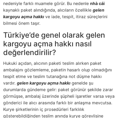
nedeniyle farklı muamele görür. Bu nedenle
nhà cái
kaynaklı paket alındığında, alıcıların özellikle
gelen
kargoyu açma hakkı
ve iade, tespit, itiraz süreçlerini
bilmesi önem taşır.
Türkiye’de genel olarak gelen
kargoyu açma hakkı nasıl
değerlendirilir?
Hukuki açıdan, alıcının paketi teslim alırken paket
ambalajını gözlemleme, paketin hasarlı olup olmadığını
tespit etme ve teslim tutanağına not düşme hakkı
vardır.
gelen kargoyu açma hakkı
genelde şu
durumlarda gündeme gelir: paket görünür şekilde zarar
görmüşse, ambalaj üzerinde şüpheli işaretler varsa veya
gönderici ile alıcı arasında farklı bir anlaşma mevcutsa.
Kurye şirketlerinin iç prosedürleri farklılık
gösterebildiğinden teslim anında kurye görevlisine