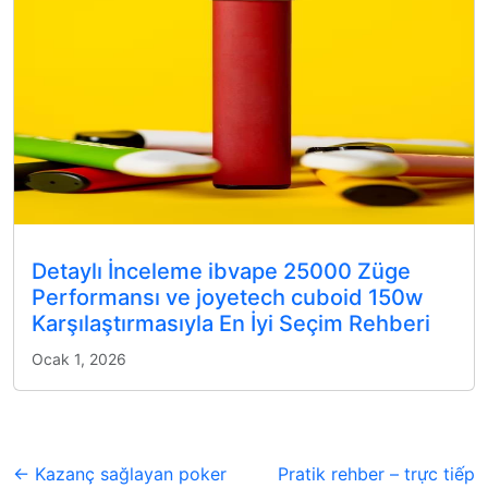
Detaylı İnceleme ibvape 25000 Züge
Performansı ve joyetech cuboid 150w
Karşılaştırmasıyla En İyi Seçim Rehberi
Ocak 1, 2026
← Kazanç sağlayan poker
Pratik rehber – trực tiếp