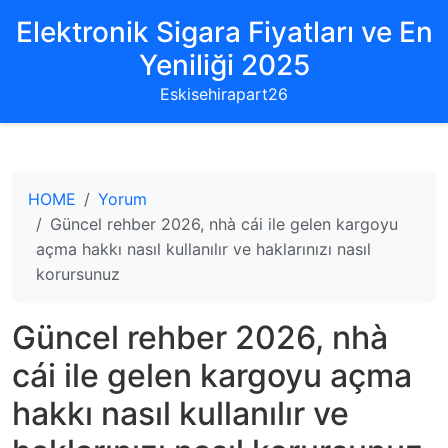
Elektronik Sigara Fiyatları ve En
Yeniliği 2025
Eskisehirapart26
HOME
Yorum
Güncel rehber 2026, nhà cái ile gelen kargoyu
açma hakkı nasıl kullanılır ve haklarınızı nasıl
korursunuz
Güncel rehber 2026, nhà
cái ile gelen kargoyu açma
hakkı nasıl kullanılır ve