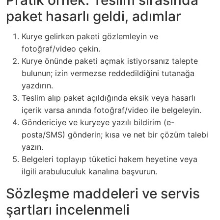
Pratik örnek: Teslim sırasında
paket hasarlı geldi, adımlar
Kurye gelirken paketi gözlemleyin ve
fotoğraf/video çekin.
Kurye önünde paketi açmak istiyorsanız talepte
bulunun; izin vermezse reddedildiğini tutanağa
yazdırın.
Teslim alıp paket açıldığında eksik veya hasarlı
içerik varsa anında fotoğraf/video ile belgeleyin.
Göndericiye ve kuryeye yazılı bildirim (e-
posta/SMS) gönderin; kısa ve net bir çözüm talebi
yazın.
Belgeleri toplayıp tüketici hakem heyetine veya
ilgili arabuluculuk kanalına başvurun.
Sözleşme maddeleri ve servis
şartları incelenmeli