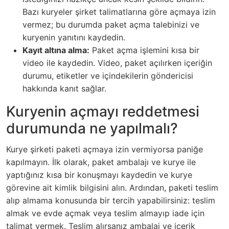
Bazı kuryeler şirket talimatlarına göre açmaya izin
vermez; bu durumda paket açma talebinizi ve
kuryenin yanıtını kaydedin.
Kayıt altına alma:
Paket açma işlemini kısa bir
video ile kaydedin. Video, paket açılırken içeriğin
durumu, etiketler ve içindekilerin göndericisi
hakkında kanıt sağlar.
Kuryenin açmayı reddetmesi
durumunda ne yapılmalı?
Kurye şirketi paketi açmaya izin vermiyorsa paniğe
kapılmayın. İlk olarak, paket ambalajı ve kurye ile
yaptığınız kısa bir konuşmayı kaydedin ve kurye
görevine ait kimlik bilgisini alın. Ardından, paketi teslim
alıp almama konusunda bir tercih yapabilirsiniz: teslim
almak ve evde açmak veya teslim almayıp iade için
talimat vermek. Teslim alırsanız ambalaj ve içerik