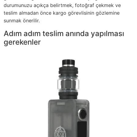
durumunuzu açıkça belirtmek, fotoğraf çekmek ve
teslim almadan önce kargo görevlisinin gözlemine
sunmak önerilir.
Adım adım teslim anında yapılması
gerekenler