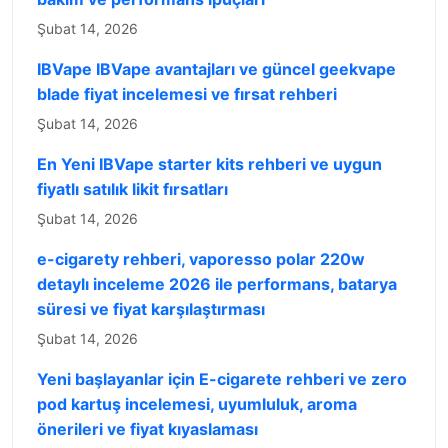
Şubat 14, 2026
IBVape IBVape avantajları ve güncel geekvape
blade fiyat incelemesi ve fırsat rehberi
Şubat 14, 2026
En Yeni IBVape starter kits rehberi ve uygun
fiyatlı satılık likit fırsatları
Şubat 14, 2026
e-cigarety rehberi, vaporesso polar 220w
detaylı inceleme 2026 ile performans, batarya
süresi ve fiyat karşılaştırması
Şubat 14, 2026
Yeni başlayanlar için E-cigarete rehberi ve zero
pod kartuş incelemesi, uyumluluk, aroma
önerileri ve fiyat kıyaslaması