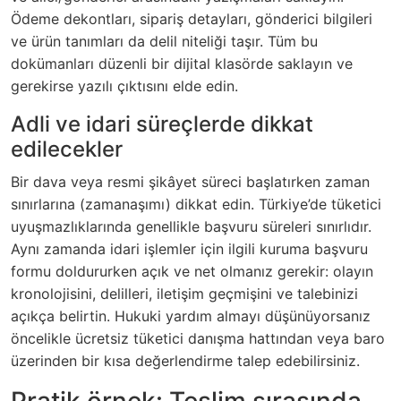
Ödeme dekontları, sipariş detayları, gönderici bilgileri
ve ürün tanımları da delil niteliği taşır. Tüm bu
dokümanları düzenli bir dijital klasörde saklayın ve
gerekirse yazılı çıktısını elde edin.
Adli ve idari süreçlerde dikkat
edilecekler
Bir dava veya resmi şikâyet süreci başlatırken zaman
sınırlarına (zamanaşımı) dikkat edin. Türkiye’de tüketici
uyuşmazlıklarında genellikle başvuru süreleri sınırlıdır.
Aynı zamanda idari işlemler için ilgili kuruma başvuru
formu doldururken açık ve net olmanız gerekir: olayın
kronolojisini, delilleri, iletişim geçmişini ve talebinizi
açıkça belirtin. Hukuki yardım almayı düşünüyorsanız
öncelikle ücretsiz tüketici danışma hattından veya baro
üzerinden bir kısa değerlendirme talep edebilirsiniz.