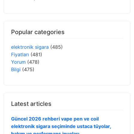
Popular categories
elektronik sigara
(485)
Fiyatları
(481)
Yorum
(478)
Bilgi
(475)
Latest articles
Güncel 2026 rehberi vape pen ve coil
elektronik sigara seçiminde ustaca tüyolar,
bakım ve performans ipuçları