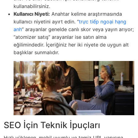
kullanabilirsiniz.
Kullanıcı Niyeti:
Anahtar kelime araştırmasında
kullanıcı niyetini ayırt edin. “
trực tiếp ngoại hạng
anh
” arayanlar genelde canlı skor veya yayın arıyor;
“atomizer satış” arayanlar ise satın alma
eğilimindedir. İçeriğiniz her iki niyete de uygun alt
başlıklar sunmalıdır.
SEO İçin Teknik İpuçları
Hızlı yüklenen, mobil uyumlu ve temiz URL yapısına