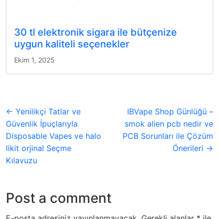
30 tl elektronik sigara ile bütçenize
uygun kaliteli seçenekler
Ekim 1, 2025
← Yenilikçi Tatlar ve
IBVape Shop Günlüğü –
Güvenlik İpuçlarıyla
smok alien pcb nedir ve
Disposable Vapes ve halo
PCB Sorunları ile Çözüm
likit orjinal Seçme
Önerileri →
Kılavuzu
Post a comment
E-posta adresiniz yayınlanmayacak.
Gerekli alanlar
*
ile