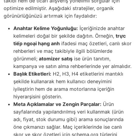
takibi hem de ticari alışveriş yönelimli sorgular için
optimize edilmiştir. Aşağıdaki stratejiler, organik
görünürlüğünüzü artırmak için faydalıdır:
Anahtar Kelime Yoğunluğu:
İçeriğinizde anahtar
kelimeleri doğal bir şekilde dağıtın. Örneğin,
trực
tiếp ngoại hạng anh
ifadesi maç özetleri, canlı skor
rehberleri ve maç takibiyle ilgili bölümlerde
görünmeli;
atomizer satış
ise ürün tanıtım,
kampanya ve satın alma rehberlerinde yer almalıdır.
Başlık Etiketleri:
H2, H3, H4 etiketlerini mantıklı
şekilde kullanarak hem kullanıcı deneyimini
iyileştirin hem de arama motorlarına içeriğin
hiyerarşisini gösterin.
Meta Açıklamalar ve Zengin Parçalar:
Ürün
sayfalarında yapılandırılmış veri kullanmak (ürün
adı, fiyat, stok durumu gibi) arama sonuçlarında
öne çıkmanızı sağlar. Maç içeriklerinde ise canlı
skor ve skor özetleri için schema.org türlerini