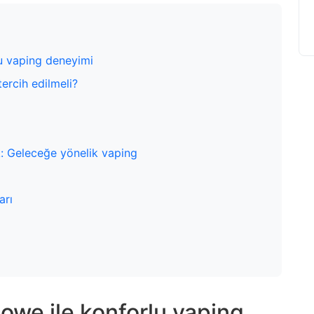
u vaping deneyimi
rcih edilmeli?
 Geleceğe yönelik vaping
arı
we ile konforlu vaping