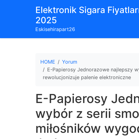
Elektronik Sigara Fiyatları
2025
Eskisehirapart26
HOME
Yorum
E-Papierosy Jednorazowe najlepszy wy
rewolucjonizuje palenie elektroniczne
E-Papierosy Jed
wybór z serii smo
miłośników wygo