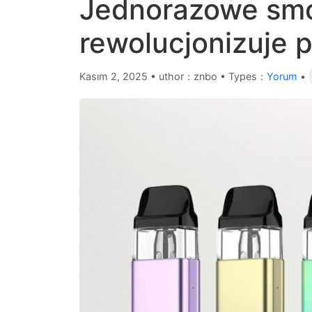
Jednorazowe smo
rewolucjonizuje p
Kasım 2, 2025
•
uthor：znbo • Types：
Yorum
•