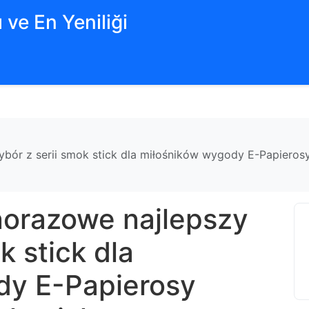
 ve En Yeniliği
bór z serii smok stick dla miłośników wygody E-Papiero
norazowe najlepszy
k stick dla
dy E-Papierosy