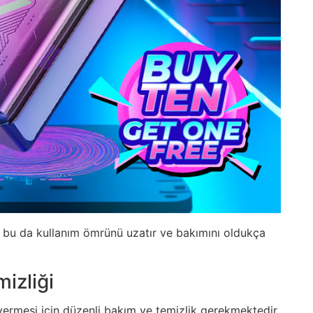
ir, bu da kullanım ömrünü uzatır ve bakımını oldukça
izliği
ermesi için düzenli bakım ve temizlik gerekmektedir.