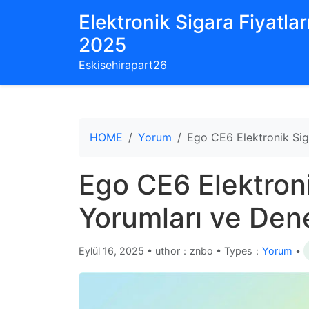
Elektronik Sigara Fiyatları
2025
Eskisehirapart26
HOME
Yorum
Ego CE6 Elektronik Siga
Ego CE6 Elektroni
Yorumları ve Den
Eylül 16, 2025
•
uthor：znbo • Types：
Yorum
•