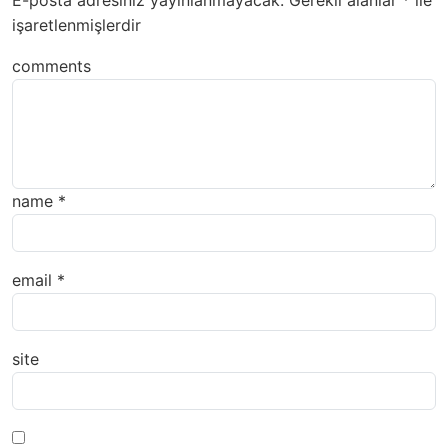
E-posta adresiniz yayınlanmayacak.
Gerekli alanlar
*
ile
işaretlenmişlerdir
comments
name
*
email
*
site