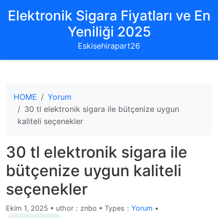
Elektronik Sigara Fiyatları ve En
Yeniliği 2025
Eskisehirapart26
HOME
Yorum
30 tl elektronik sigara ile bütçenize uygun
kaliteli seçenekler
30 tl elektronik sigara ile
bütçenize uygun kaliteli
seçenekler
Ekim 1, 2025
•
uthor：znbo • Types：
Yorum
•