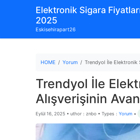
Elektronik Sigara Fiyatları
2025
Eskisehirapart26
HOME
Yorum
Trendyol İle Elektronik 
Trendyol İle Elekt
Alışverişinin Avan
Eylül 16, 2025
•
uthor：znbo • Types：
Yorum
•