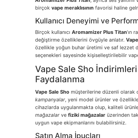
Aromamizer Plus Titan
, ayrıca ses yalıtım
birçok
vape meraklısının
favorisi haline gelm
Kullanıcı Deneyimi ve Perfor
Birçok kullanıcı
Aromamizer Plus Titan
‘ın 
değiştirme özelliklerini övgüyle anlatır.
Vape
özellikle yoğun buhar üretimi ve saf lezzet d
seçenekleri sayesinde kişiselleştirilebilir va
Vape Sale Sho İndirimler
Faydalanma
Vape Sale Sho
müşterilerine düzenli olarak c
kampanyalar
, yeni model ürünler ve özellikl
cihazlarda uygulanmakta olup, kaliteli ürünl
mağazalar
ve
fiziki mağazalar
üzerinden tak
uygun vape ekipmanlarını bulabilirsiniz.
Satın Alma İpuçları