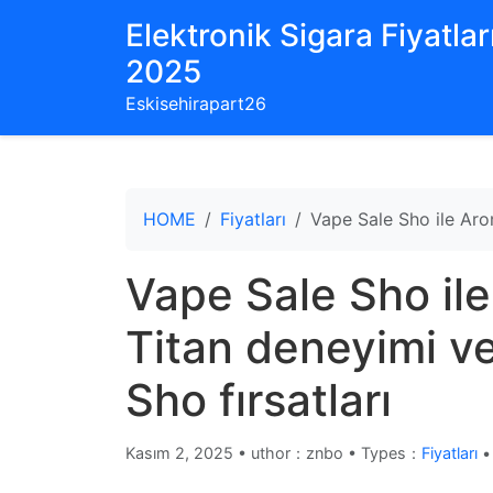
Elektronik Sigara Fiyatları
2025
Eskisehirapart26
HOME
Fiyatları
Vape Sale Sho ile Aro
Vape Sale Sho il
Titan deneyimi ve
Sho fırsatları
Kasım 2, 2025
•
uthor：znbo • Types：
Fiyatları