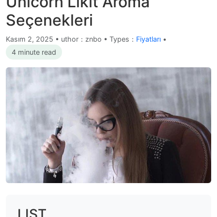
Unicorn Likit Aroma
Seçenekleri
Kasım 2, 2025
•
uthor：znbo • Types：
Fiyatları
•
4 minute read
LIST