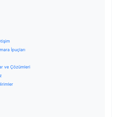
etişim
mara İpuçları
lar ve Çözümleri
z
irimler