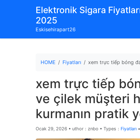
Elektronik Sigara Fiyatları
2025
Eskisehirapart26
HOME
Fiyatları
xem trực tiếp bóng đá 
xem trực tiếp bón
ve çilek müşteri hi
kurmanın pratik yo
Ocak 29, 2026
•
uthor：znbo • Types：
Fiyatları