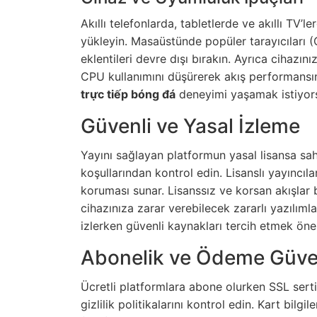
Akıllı telefonlarda, tabletlerde ve akıllı TV’
yükleyin. Masaüstünde popüler tarayıcıları (
eklentileri devre dışı bırakın. Ayrıca cihazı
CPU kullanımını düşürerek akış performansını 
trực tiếp bóng đá
deneyimi yaşamak istiyorsa
Güvenli ve Yasal İzleme
Yayını sağlayan platformun yasal lisansa sa
koşullarından kontrol edin. Lisanslı yayıncıla
koruması sunar. Lisanssız ve korsan akışlar 
cihazınıza zarar verebilecek zararlı yazılımla
izlerken güvenli kaynakları tercih etmek önem
Abonelik ve Ödeme Güven
Ücretli platformlara abone olurken SSL sertif
gizlilik politikalarını kontrol edin. Kart bil