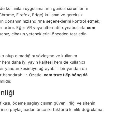
lerde kullanılan uygulamaların güncel sürümlerini
Chrome, Firefox, Edge) kullanın ve gereksiz
nızın donanım hızlandırma seçeneklerini kontrol etmek,
artırır. Eğer VR veya alternatif oynatıcılarla
xem
nız, cihazın yeteneklerini önceden test edin.
hip olup olmadığını sözleşme ve kullanım
r hem daha iyi yayın kalitesi hem de kullanıcı
bir yandan kesintiye uğrayabilir bir yandan da
r barındırabilir. Özetle,
xem trực tiếp bóng đá
lidir.
liği
ikası, ödeme sağlayıcısının güvenilirliği ve sitenin
gilerinizi paylaşmadan önce iki faktörlü kimlik doğrulama