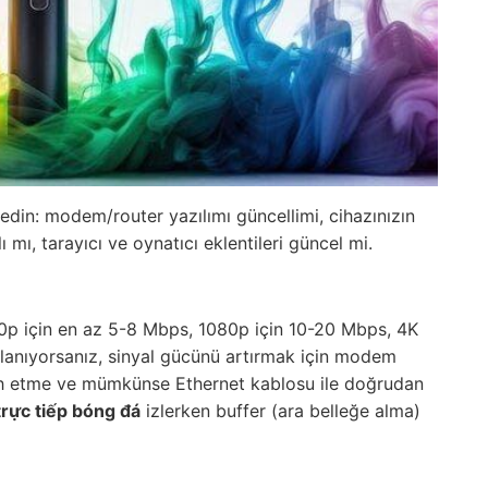
l edin: modem/router yazılımı güncellimi, cihazınızın
 mı, tarayıcı ve oynatıcı eklentileri güncel mi.
720p için en az 5-8 Mbps, 1080p için 10-20 Mbps, 4K
llanıyorsanız, sinyal gücünü artırmak için modem
h etme ve mümkünse Ethernet kablosu ile doğrudan
rực tiếp bóng đá
izlerken buffer (ara belleğe alma)