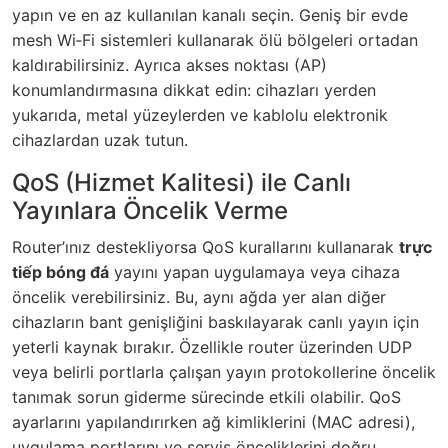
yapın ve en az kullanılan kanalı seçin. Geniş bir evde
mesh Wi‑Fi sistemleri kullanarak ölü bölgeleri ortadan
kaldırabilirsiniz. Ayrıca akses noktası (AP)
konumlandırmasına dikkat edin: cihazları yerden
yukarıda, metal yüzeylerden ve kablolu elektronik
cihazlardan uzak tutun.
QoS (Hizmet Kalitesi) ile Canlı
Yayınlara Öncelik Verme
Router’ınız destekliyorsa QoS kurallarını kullanarak
trực
tiếp bóng đá
yayını yapan uygulamaya veya cihaza
öncelik verebilirsiniz. Bu, aynı ağda yer alan diğer
cihazların bant genişliğini baskılayarak canlı yayın için
yeterli kaynak bırakır. Özellikle router üzerinden UDP
veya belirli portlarla çalışan yayın protokollerine öncelik
tanımak sorun giderme sürecinde etkili olabilir. QoS
ayarlarını yapılandırırken ağ kimliklerini (MAC adresi),
uygulama portlarını ve servis önceliklerini doğru