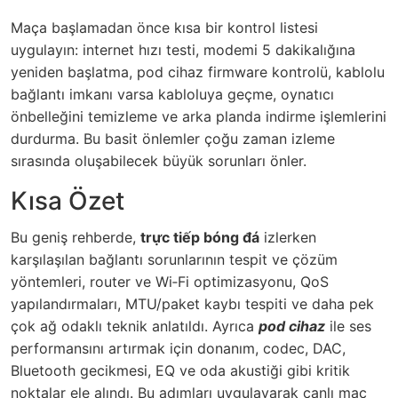
Maça başlamadan önce kısa bir kontrol listesi
uygulayın: internet hızı testi, modemi 5 dakikalığına
yeniden başlatma, pod cihaz firmware kontrolü, kablolu
bağlantı imkanı varsa kabloluya geçme, oynatıcı
önbelleğini temizleme ve arka planda indirme işlemlerini
durdurma. Bu basit önlemler çoğu zaman izleme
sırasında oluşabilecek büyük sorunları önler.
Kısa Özet
Bu geniş rehberde,
trực tiếp bóng đá
izlerken
karşılaşılan bağlantı sorunlarının tespit ve çözüm
yöntemleri, router ve Wi‑Fi optimizasyonu, QoS
yapılandırmaları, MTU/paket kaybı tespiti ve daha pek
çok ağ odaklı teknik anlatıldı. Ayrıca
pod cihaz
ile ses
performansını artırmak için donanım, codec, DAC,
Bluetooth gecikmesi, EQ ve oda akustiği gibi kritik
noktalar ele alındı. Bu adımları uygulayarak canlı maç