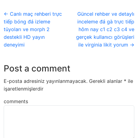
← Canlı maç rehberi trực
Güncel rehber ve detaylı
tiếp bóng đá izleme
inceleme đá gà trực tiếp
tüyoları ve morph 2
hôm nay c1 c2 c3 c4 ve
destekli HD yayın
gerçek kullanıcı görüşleri
deneyimi
ile virginia likit yorum →
Post a comment
E-posta adresiniz yayınlanmayacak.
Gerekli alanlar
*
ile
işaretlenmişlerdir
comments