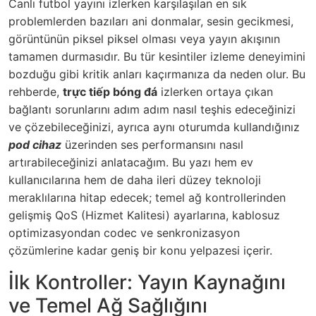
Canlı futbol yayını izlerken karşılaşılan en sık
problemlerden bazıları ani donmalar, sesin gecikmesi,
görüntünün piksel piksel olması veya yayın akışının
tamamen durmasıdır. Bu tür kesintiler izleme deneyimini
bozduğu gibi kritik anları kaçırmanıza da neden olur. Bu
rehberde,
trực tiếp bóng đá
izlerken ortaya çıkan
bağlantı sorunlarını adım adım nasıl teşhis edeceğinizi
ve çözebileceğinizi, ayrıca aynı oturumda kullandığınız
pod cihaz
üzerinden ses performansını nasıl
artırabileceğinizi anlatacağım. Bu yazı hem ev
kullanıcılarına hem de daha ileri düzey teknoloji
meraklılarına hitap edecek; temel ağ kontrollerinden
gelişmiş QoS (Hizmet Kalitesi) ayarlarına, kablosuz
optimizasyondan codec ve senkronizasyon
çözümlerine kadar geniş bir konu yelpazesi içerir.
İlk Kontroller: Yayın Kaynağını
ve Temel Ağ Sağlığını