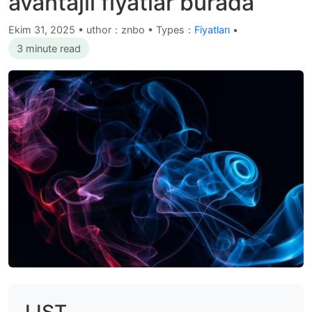
avantajlı fiyatlar burada
Ekim 31, 2025
•
uthor：znbo • Types：
Fiyatları
•
3 minute read
LIST