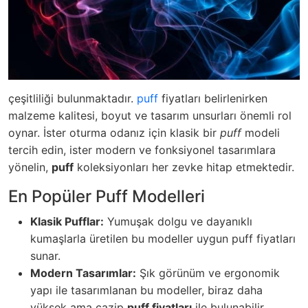
çeşitliliği bulunmaktadır.
puff
fiyatları
belirlenirken
malzeme kalitesi, boyut ve tasarım unsurları önemli rol
oynar. İster oturma odanız için klasik bir
puff
modeli
tercih edin, ister modern ve fonksiyonel tasarımlara
yönelin,
puff
koleksiyonları her zevke hitap etmektedir.
En Popüler Puff Modelleri
Klasik Pufflar:
Yumuşak dolgu ve dayanıklı
kumaşlarla üretilen bu modeller uygun
puff fiyatları
sunar.
Modern Tasarımlar:
Şık görünüm ve ergonomik
yapı ile tasarımlanan bu modeller, biraz daha
yüksek ama cazip
puff fiyatları
ile bulunabilir.