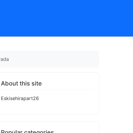
urada
About this site
Eskisehirapart26
Popular categories