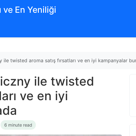
 ve En Yeniliği
 ile twisted aroma satış fırsatları ve en iyi kampanyalar b
iczny ile twisted
arı ve en iyi
ada
•
6 minute read