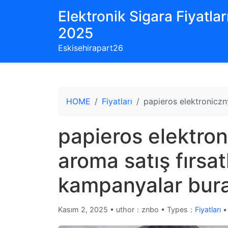
Elektronik Sigara Fiyatları
2025
Eskisehirapart26
HOME
Fiyatları
papieros elektroniczny
papieros elektron
aroma satış fırsatl
kampanyalar bur
Kasım 2, 2025
•
uthor：znbo • Types：
Fiyatları