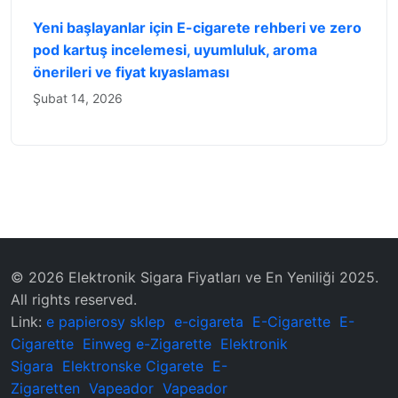
Yeni başlayanlar için E-cigarete rehberi ve zero
pod kartuş incelemesi, uyumluluk, aroma
önerileri ve fiyat kıyaslaması
Şubat 14, 2026
© 2026 Elektronik Sigara Fiyatları ve En Yeniliği 2025.
All rights reserved.
Link:
e papierosy sklep
e-cigareta
E-Cigarette
E-
Cigarette
Einweg e-Zigarette
Elektronik
Sigara
Elektronske Cigarete
E-
Zigaretten
Vapeador
Vapeador