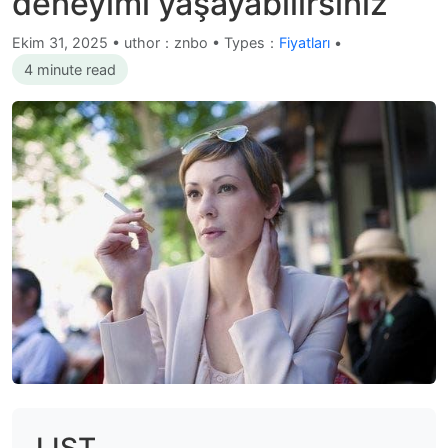
deneyimi yaşayabilirsiniz
Ekim 31, 2025
•
uthor：znbo • Types：
Fiyatları
•
4 minute read
LIST