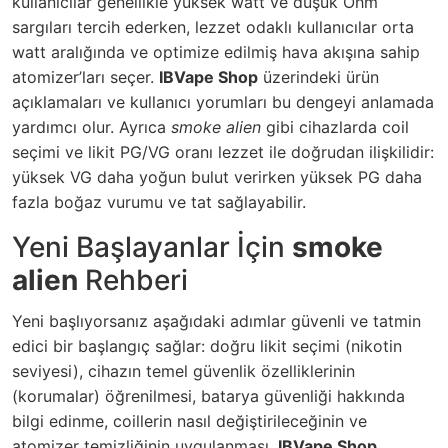
kullanıcılar genellikle yüksek watt ve düşük Ohm
sargıları tercih ederken, lezzet odaklı kullanıcılar orta
watt aralığında ve optimize edilmiş hava akışına sahip
atomizer’ları seçer.
IBVape Shop
üzerindeki ürün
açıklamaları ve kullanıcı yorumları bu dengeyi anlamada
yardımcı olur. Ayrıca
smoke alien
gibi cihazlarda coil
seçimi ve likit PG/VG oranı lezzet ile doğrudan ilişkilidir:
yüksek VG daha yoğun bulut verirken yüksek PG daha
fazla boğaz vurumu ve tat sağlayabilir.
Yeni Başlayanlar İçin
smoke
alien
Rehberi
Yeni başlıyorsanız aşağıdaki adımlar güvenli ve tatmin
edici bir başlangıç sağlar: doğru likit seçimi (nikotin
seviyesi), cihazın temel güvenlik özelliklerinin
(korumalar) öğrenilmesi, batarya güvenliği hakkında
bilgi edinme, coillerin nasıl değiştirileceğinin ve
atomizer temizliğinin uygulanması.
IBVape Shop