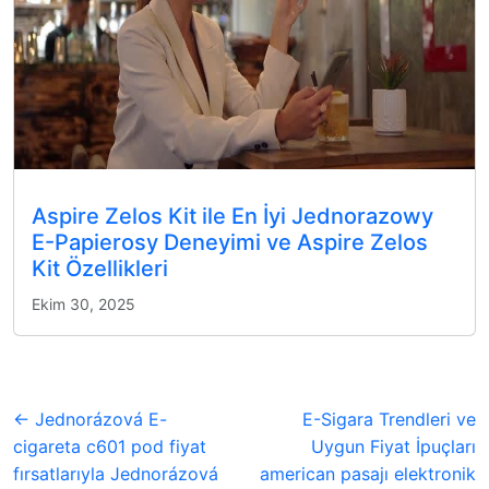
Aspire Zelos Kit ile En İyi Jednorazowy
E-Papierosy Deneyimi ve Aspire Zelos
Kit Özellikleri
Ekim 30, 2025
← Jednorázová E-
E-Sigara Trendleri ve
cigareta c601 pod fiyat
Uygun Fiyat İpuçları
fırsatlarıyla Jednorázová
american pasajı elektronik