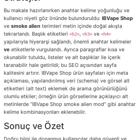
Bu makale hazırlanırken anahtar kelime yoğunluğu ve
kullanıcı niyeti göz önünde bulunduruldu:
IBVape Shop
ve
smoke alien
terimleri metin içinde doğal akışta
tekrarlandı. Başlık etiketleri
,
ve
<h2>
<h3>
<h4>
yapılarıyla hiyerarşi sağlandı, önemli anahtar kelimeler
ve
etiketlerle
vurgulandı. Ayrıca paragraflar kısa ve
okunabilir tutuldu, listeler ve alt başlıklar ile içerik
taranabilir hale getirildi; bu SEO açısından sayfa
kalitesini artırır. IBVape Shop ürün sayfaları için meta
açıklaması, yapılandırılmış veri (schema) ve görsel alt
etiketleri (alt text) eklemek de arama görünürlüğünü
olumlu etkiler; örneğin ürün görsellerine açıklayıcı alt
metinlerde “IBVape Shop smoke alien mod” gibi anahtar
kelime kombinasyonları eklenebilir.
Sonuç ve Özet
Doğru bilgi ile donanmış kullanıcılar daha güvenli ve