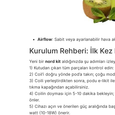
Airflow
: Sabit veya ayarlanabilir hava ak
Kurulum Rehberi: İlk Kez 
Yeni bir
nord kit
aldığınızda şu adımları izley
1) Kutudan çıkan tüm parçaları kontrol edin: 
2) Coil’i doğru yönde pod’a takın; çoğu model
3) Coili yerleştirdikten sonra, podu e-likit 
tıkma kapağından açabilirsiniz.
4) Coilin doyması için 5-10 dakika bekleyin;
önler.
5) Cihazı açın ve önerilen güç aralığında ba
watt (10-18W) önerir.