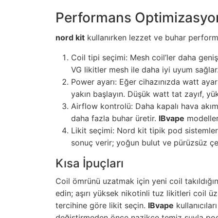
Performans Optimizasyon
nord kit
kullanırken lezzet ve buhar performa
Coil tipi seçimi: Mesh coil’ler daha gen
VG likitler mesh ile daha iyi uyum sağlar
Power ayarı: Eğer cihazınızda watt ayar
yakın başlayın. Düşük watt tat zayıf, yük
Airflow kontrolü: Daha kapalı hava akım
daha fazla buhar üretir.
IBvape
modelleri
Likit seçimi: Nord kit tipik pod sistemle
sonuç verir; yoğun bulut ve pürüzsüz çek
Kısa İpuçları
Coil ömrünü uzatmak için yeni coil takıldığ
edin; aşırı yüksek nikotinli tuz likitleri coil
tercihine göre likit seçin.
IBvape
kullanıcılar
değiştirmeden önce nazikçe temiz suyla pod