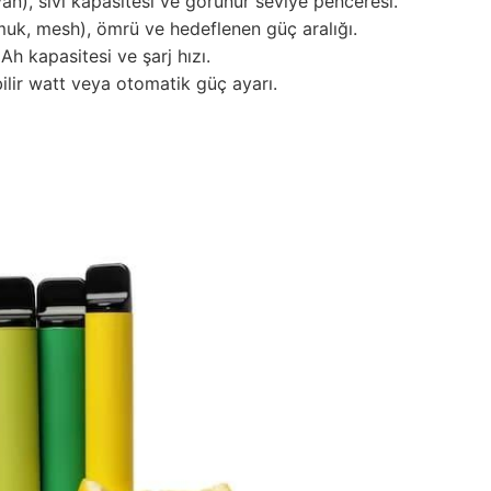
n), sıvı kapasitesi ve görünür seviye penceresi.
uk, mesh), ömrü ve hedeflenen güç aralığı.
mAh kapasitesi ve şarj hızı.
bilir watt veya otomatik güç ayarı.