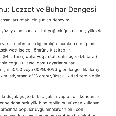
u: Lezzet ve Buhar Dengesi
nsını artırmak için şunları deneyin:
iş yüzey alanı sunarak tat yoğunluğunu artırır; yüksek
.
ı varsa coil’in önerdiği aralığa mümkün olduğunca
sek watt ise coil ömrünü kısaltabilir.
ı (MTL tarzı) daha yoğun tat, daha açık (DL tarzı)
nin çoğu kullanıcı dostu ayarlar sunar.
ri için 50/50 veya 60PG/40VG gibi dengeli likitler iyi
im istiyorsanız VG oranı yüksek likitleri tercih edin.
ında düşük güçte birkaç çekim yapıp coili kondanse
 üzerine daha hızlı yük bindirebilir, bu yüzden kullanım
ı arasında popüler uygulamalardan biri, coil
 camını durulayıp tamamen kurutmaktır; fakat coil