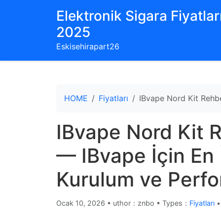
Elektronik Sigara Fiyatları
2025
Eskisehirapart26
HOME
Fiyatları
IBvape Nord Kit Rehbe
IBvape Nord Kit 
— IBvape İçin En İ
Kurulum ve Perfo
Ocak 10, 2026
•
uthor：znbo • Types：
Fiyatları