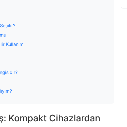
Seçilir?
umu
lir Kullanım
ngisidir?
lıyım?
iş: Kompakt Cihazlardan