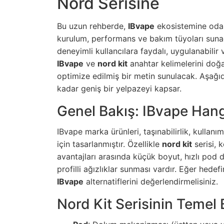
Nord Serisine
Bu uzun rehberde,
IBvape
ekosistemine odak
kurulum, performans ve bakım tüyoları sun
deneyimli kullancılara faydalı, uygulanabilir
IBvape
ve
nord kit
anahtar kelimelerini doğa
optimize edilmiş bir metin sunulacak. Aşağıda
kadar geniş bir yelpazeyi kapsar.
Genel Bakış: IBvape Hang
IBvape marka ürünleri, taşınabilirlik, kullan
için tasarlanmıştır. Özellikle
nord kit
serisi, 
avantajları arasında küçük boyut, hızlı pod d
profilli ağızlıklar sunması vardır. Eğer hedefin
IBvape
alternatiflerini değerlendirmelisiniz.
Nord Kit Serisinin Temel 