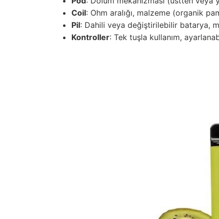
Pod
: Dolum mekanizması (üstten veya ya
Coil
: Ohm aralığı, malzeme (organik pam
Pil
: Dahili veya değiştirilebilir batarya, 
Kontroller
: Tek tuşla kullanım, ayarlana